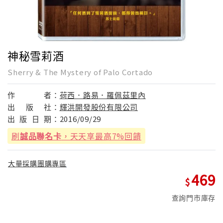
神秘雪莉酒
Sherry & The Mystery of Palo Cortado
作
者：
荷西．路易．羅佩茲里內
出
版
社：
輝洪開發股份有限公司
出
版
日
期：
2016/09/29
刷
誠品聯名卡
，天天享最高7%回饋
大量採購團購專區
469
查詢門市庫存