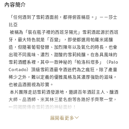
內容簡介
「任何酒到了雪莉酒面前，都得俯首稱臣。」－－莎士
比亞
被稱為「裝在瓶子裡的西班牙陽光」雪莉酒起源於西班
牙，最大特色就是「百變」，即使都選用帕羅米諾釀
造，但隨著葡萄發酵、加烈陳年以及氧化的時長，也會
出現不同風味、濃烈、甜酸的雪莉純釀。在各具風味的
雪莉酒體系裡，其中一款神秘的「帕洛科塔多」（Palo
Cortado）頂級雪莉酒最令酒迷們為之瘋狂，除了產量
稀少之外，難以定義的優雅風格及其濃厚強勁的滋味，
也被品酒圈視為珍寶。
本片團隊走訪雪莉酒發源地，邀請百年酒莊主人、釀酒
大師、品酒師、米其林三星名廚等各路好手齊聚一堂，
一同揭開傳奇雪莉酒的神秘面紗！
展開看更多
影音格式