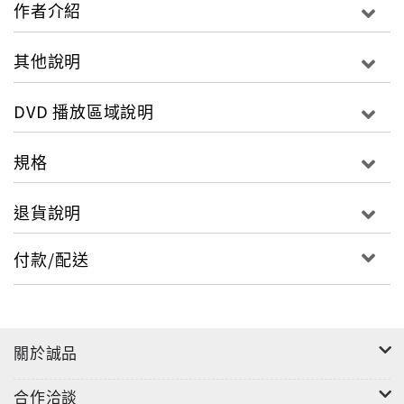
片長：89
作者介紹
螢幕比：16:9
區域：台灣、東南亞、東亞（包括香港及韓國等）
其他說明
類別：紀錄片
字幕選單：中英文字幕
DVD 播放區域說明
語言選單：英語.西班牙語發音
規格
得獎紀錄
退貨說明
2015柏林影展美食單元
付款/配送
關於誠品
合作洽談