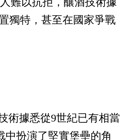
令世人難以抗拒，釀酒技術據
位置獨特，甚至在國家爭戰
技術據悉從9世紀已有相當
戰中扮演了堅實堡壘的角