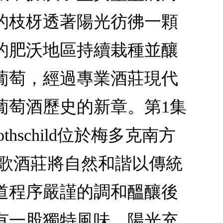
的枝枒透著陽光彷彿一顆
的肥沃地區持續栽種並釀
葡萄，經過專業酒莊現代
葡萄酒歷史的新章。第1集
 Rothschild位於梅多克南方
年瑪歌酒莊將自然和諧以傳統
道程序嚴謹的調和醞釀後
有一股獨特風味，陽光充