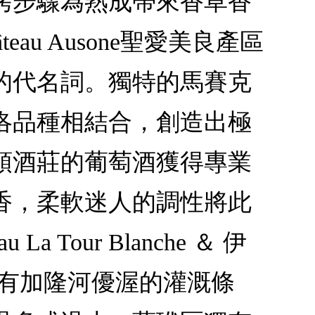
烤步驟為熟成帶來香草香
âteau Ausone聖愛美良產區
的代名詞。獨特的馬賽克
洛品種相結合，創造出極
頌酒莊的葡萄酒獲得專業
香，柔軟迷人的調性將此
Tour Blanche ＆ 伊
末，擁有加隆河優渥的灌溉條