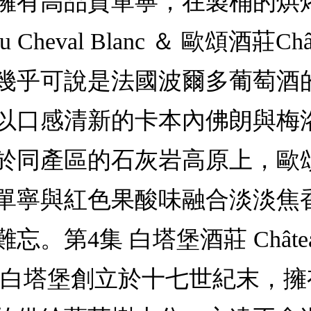
擁有高品質單寧，在製桶的烘
Cheval Blanc ＆ 歐頌酒莊Ch
幾乎可說是法國波爾多葡萄酒
以口感清新的卡本內佛朗與梅
於同產區的石灰岩高原上，歐
單寧與紅色果酸味融合淡淡焦
集 白塔堡酒莊 Château La 
'Yquem白塔堡創立於十七世紀