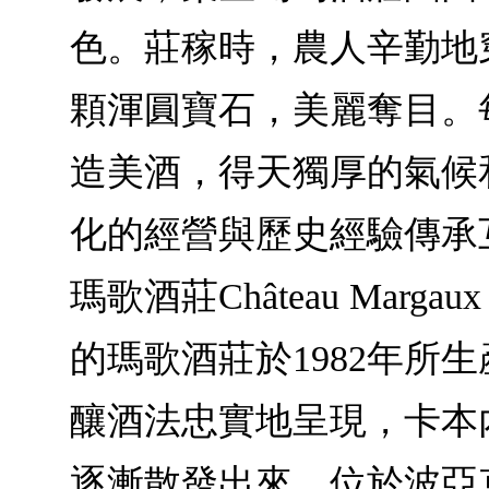
色。莊稼時，農人辛勤地
顆渾圓寶石，美麗奪目。
造美酒，得天獨厚的氣候
化的經營與歷史經驗傳承
瑪歌酒莊Château Margau
的瑪歌酒莊於1982年所
釀酒法忠實地呈現，卡本
逐漸散發出來。位於波亞