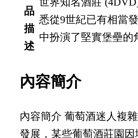
世界知名酒莊 (4D
品
悉從9世紀已有相當
描
中扮演了堅實堡壘的
述
內容簡介
內容簡介 葡萄酒迷人複
發展，某些葡萄酒莊園因