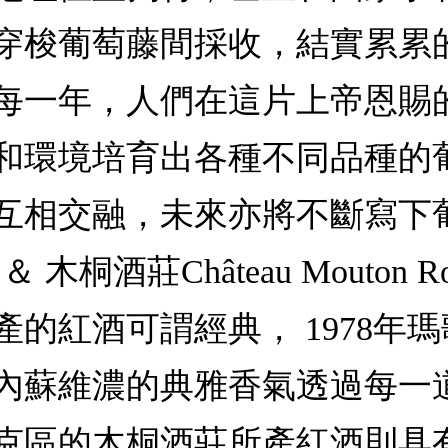
穿梭葡萄藤間採收，結實累累
每一年，人們在這片上帝恩賜
和環境培育出各種不同品種的
互相交融，未來亦將不斷寫下
x ＆ 木桐酒莊Château Mouton
生產的紅酒可謂經典， 1978
內蘇維濃的典雅香氣透過每一
克區的木桐酒莊所產紅酒則具