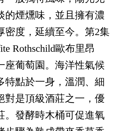
淡的煙燻味，並且擁有濃
厚密度，延續至今。第2集
te Rothschild歐布里昂
一座葡萄園。海洋性氣候
多特點於一身，溫潤、細
絕對是頂級酒莊之一，優
莊。發酵時木桶可促進氧