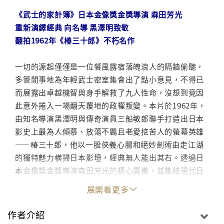
《武士的家計簿》日本金像獎金獎導演 森田芳光
重新演繹經典 向名導 黑澤明致敬
翻拍1962年《椿三十郎》不朽名作
一切的源起僅僅是一位餐風露宿落魄浪人的隔牆偷聽，
多管閒事地為年輕武士密室集會出了點小意見，不得已
而展露出卓越機智與身手解救了九人性命，沒想到竟因
此意外捲入一場翻天覆地的政權叛變。本片於1962年，
由知名導演黑澤明與傳奇演員三船敏郎聯手打造出日本
影史上最為人傾慕、放蕩不羈且老愛挖苦人的螢幕英雄
——椿三十郎，他以一股俠義心腸和絕妙劍術由走江湖
的獨特魅力橫掃日本影壇，經典無人能出其右。透過日
本金像獎金獎導演森田芳光的精心籌備，並集結現代日
本影壇一票實力派演員織田裕二、豐川悅司、松山研一
展開看更多
等人，要讓觀眾們再次領略椿三十郎無賴逗趣卻又收服
人心的海量智慧。
作者介紹