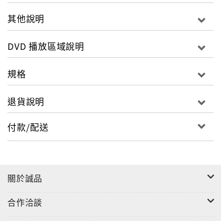
發音：日語5.1
其他說明
字幕：繁體中文
螢幕比例：16 : 9
DVD 播放區域說明
區碼：3區，NTSC
片長：約119分
規格
退貨說明
付款/配送
關於誠品
合作洽談