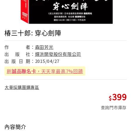
椿三十郎: 穿心劍陣
作
者：
森田芳光
出
版
社：
輝洪開發股份有限公司
出
版
日
期：
2015/04/27
刷
誠品聯名卡
，天天享最高7%回饋
大量採購團購專區
399
查詢門市庫存
內容簡介