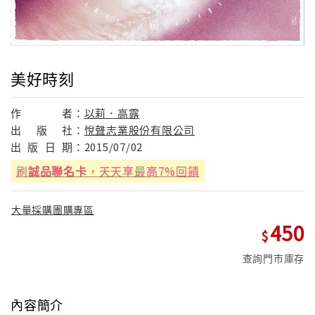
美好時刻
作
者：
以莉．高露
出
版
社：
悅聲志業股份有限公司
出
版
日
期：
2015/07/02
刷
誠品聯名卡
，天天享最高7%回饋
大量採購團購專區
450
查詢門市庫存
內容簡介