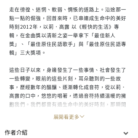
走在徬徨、迷惘、軟弱、惆悵的道路上。沿途那一
點一點的倔強，回首來時，已串連成生命中的美好
時刻2012年，以莉．高露 以《輕快的生活》專
輯，在金曲獎以清新之姿一舉拿下「最佳新人
獎」、「最佳原住民語歌手」與「最佳原住民語專
輯」三大獎項。
這些日子以來，身邊發生了一些事情、社會發生了
一些轉變，眼前的這些片刻，耳朵聽到的一些故
事，歷經數年的醞釀、逐漸轉化成音符，從以莉．
高露的口中，悠悠的唱著，透過音符持續溫暖的擁
抱我們。我們都曾有過生命中的美好時刻，那瞬間
的記憶，期盼透過這張專輯《美好時刻》再度被喚
展開看更多
起。
作者介紹