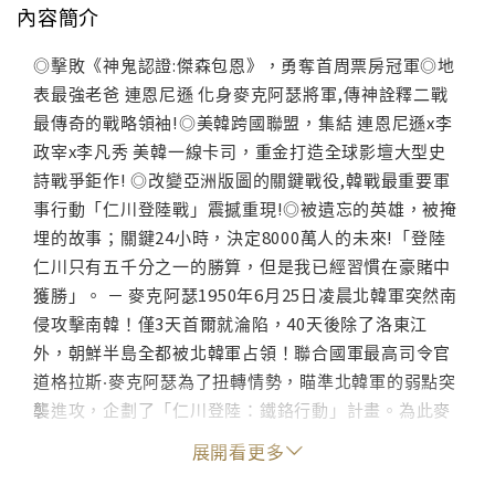
內容簡介
◎擊敗《神鬼認證:傑森包恩》，勇奪首周票房冠軍◎地
表最強老爸 連恩尼遜 化身麥克阿瑟將軍,傳神詮釋二戰
最傳奇的戰略領袖!◎美韓跨國聯盟，集結 連恩尼遜x李
政宰x李凡秀 美韓一線卡司，重金打造全球影壇大型史
詩戰爭鉅作! ◎改變亞洲版圖的關鍵戰役,韓戰最重要軍
事行動「仁川登陸戰」震撼重現!◎被遺忘的英雄，被掩
埋的故事；關鍵24小時，決定8000萬人的未來!「登陸
仁川只有五千分之一的勝算，但是我已經習慣在豪賭中
獲勝」。 － 麥克阿瑟1950年6月25日凌晨北韓軍突然南
侵攻擊南韓！僅3天首爾就淪陷，40天後除了洛東江
外，朝鮮半島全都被北韓軍占領！聯合國軍最高司令官
道格拉斯‧麥克阿瑟為了扭轉情勢，瞄準北韓軍的弱點突
襲進攻，企劃了「仁川登陸：鐵鉻行動」計畫。為此麥
克阿瑟將軍啟動了X光諜戰任務，讓不具編號的特殊情報
展開看更多
部隊隊員滲透北韓軍挖出情報。海軍上尉張學修（李政