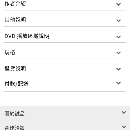
宰 飾）領軍的KLO部隊，成功僞裝成北韓軍，進行滲
作者介紹
透，雖暗中執行任務，卻因北韓軍司令官林桂珍（李凡
秀飾）而處於有恐洩露身分的危機中。所剩時間是24小
其他說明
時。攸關朝鮮半島歷史與命運的「鐵鉻行動」就此展
開！影音規格：DVD片長：111 DVD螢幕比：16:9DVD
DVD 播放區域說明
區域：台灣、東南亞、東亞（包括香港及韓國等） DVD
類別：戰爭/災難DVD音效：Dolby Digital 5.1 杜比數
規格
位環繞音效5.1 DVD字幕選單：繁體中文、英文DVD語
言選單：韓語
退貨說明
付款/配送
關於誠品
合作洽談