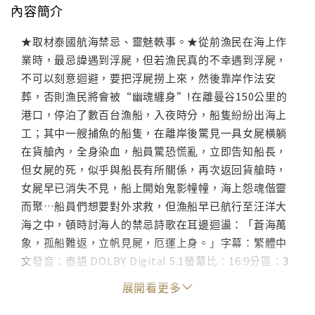
內容簡介
★取材泰國航海禁忌、靈魅軼事。★從前漁民在海上作
業時，最忌諱遇到浮屍，但若漁民真的不幸遇到浮屍，
不可以刻意迴避，要把浮屍撈上來，然後靠岸作法安
葬，否則漁民將會被“幽魂纏身”!在離曼谷150公里的
港口，停泊了數百台漁船，入夜時分，船隻紛紛出海上
工；其中一艘捕魚的船隻，在離岸後驚見一具女屍橫躺
在貨艙內，全身染血，船員驚恐慌亂，立即告知船長，
但女屍的死，似乎與船長有所關係，再次返回貨艙時，
女屍早已消失不見，船上開始鬼影幢幢，海上怨魂偕靈
而聚…船員們想要對外求救，但漁船早已航行至汪洋大
海之中，頓時討海人的禁忌詩歌在耳邊迴盪：「蒼海萬
象，孤船難返，立帆見屍，厄運上身。」字幕：繁體中
文發音：泰語 DOLBY Digital 5.1螢幕比：16:9分區：3
區分級：輔導級片長：約93分
展開看更多