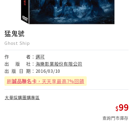
猛鬼號
Ghost Ship
作
者：
邁可
出
版
社：
海樂影業股份有限公司
出
版
日
期：
2016/03/10
刷
誠品聯名卡
，天天享最高7%回饋
大量採購團購專區
99
查詢門市庫存