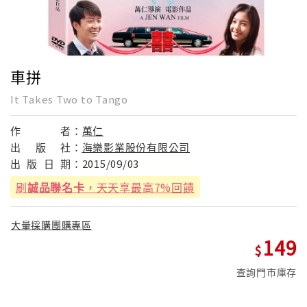
車拼
It Takes Two to Tango
作
者：
萬仁
出
版
社：
海樂影業股份有限公司
出
版
日
期：
2015/09/03
刷
誠品聯名卡
，天天享最高7%回饋
大量採購團購專區
149
查詢門市庫存