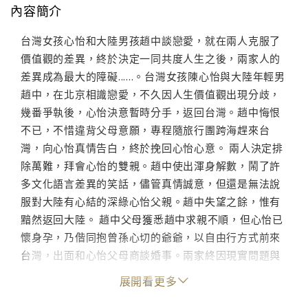
內容簡介
台灣女孩心怡和大陸男孩趙中談戀愛，就在兩人克服了
價值觀的差異，終於決定一同共度人生之後，兩家人的
差異成為最大的障礙......。台灣女孩陳心怡與大陸年輕男
趙中，在北京相識戀愛，不久因人生價值觀出現分歧，
幾番爭執後，心怡決意暫時分手，返回台灣。趙中悔恨
不已，不惜違背父母意願，專程隨旅行團跨海趕來台
灣，向心怡真情告白，終於挽回心怡心意。 兩人決定排
除萬難，拜會心怡的雙親。趙中使出渾身解數，鬧了許
多文化語言差異的笑話，儘管真情誠意，但還是無法說
服對大陸有心結的深綠心怡父親。趙中失望之餘，惟有
黯然返回大陸。 趙中父母獲悉趙中求親不順，但心怡已
懷身孕，乃偕同抱曾孫心切的爺爺，以自由行方式前來
台灣，出面和心怡父母商談婚事。兩家終因現實問題與
意識形態歧異，出現許多爭執衝突與有趣的提親場面。
展開看更多
眼見談判瀕臨破裂，當年曾參與國共內戰的雙方祖父，