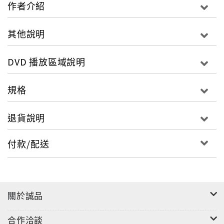
竟然讓這場兩岸聯婚有了出人意表的結局…繁體中文 國
作者介紹
語發音 DOLBY AC3 5.1 16:9 3區 片長:約102分 保護級
其他說明
DVD 播放區域說明
規格
退貨說明
付款/配送
關於誠品
合作洽談