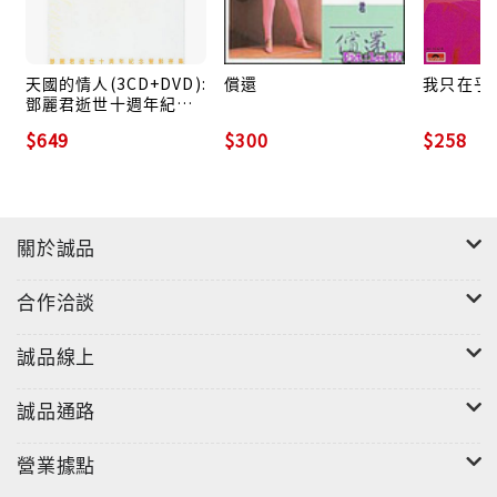
天國的情人(3CD+DVD):
償還
我只在乎
鄧麗君逝世十週年紀念
聲影存集
$649
$300
$258
關於誠品
合作洽談
誠品線上
誠品通路
營業據點