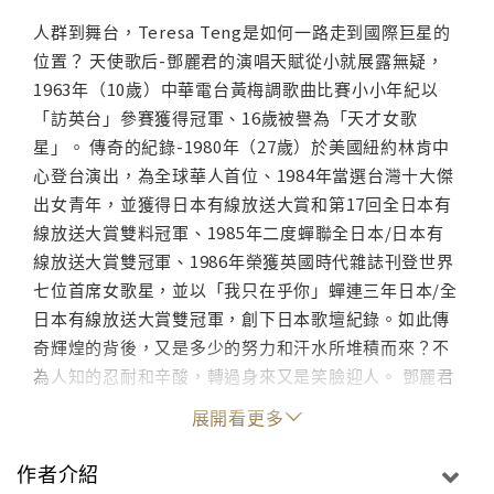
人群到舞台，Teresa Teng是如何一路走到國際巨星的
位置？ 天使歌后-鄧麗君的演唱天賦從小就展露無疑，
1963年（10歲）中華電台黃梅調歌曲比賽小小年紀以
「訪英台」參賽獲得冠軍、16歲被譽為「天才女歌
星」。 傳奇的紀錄-1980年（27歲）於美國紐約林肯中
心登台演出，為全球華人首位、1984年當選台灣十大傑
出女青年，並獲得日本有線放送大賞和第17回全日本有
線放送大賞雙料冠軍、1985年二度蟬聯全日本/日本有
線放送大賞雙冠軍、1986年榮獲英國時代雜誌刊登世界
七位首席女歌星，並以「我只在乎你」蟬連三年日本/全
日本有線放送大賞雙冠軍，創下日本歌壇紀錄。如此傳
奇輝煌的背後，又是多少的努力和汗水所堆積而來？不
為人知的忍耐和辛酸，轉過身來又是笑臉迎人。 鄧麗君
曾說「人生好像吃零食一樣，酸甜苦辣應該要樣樣嘗
展開看更多
試」，現邀您一起來分享。
作者介紹