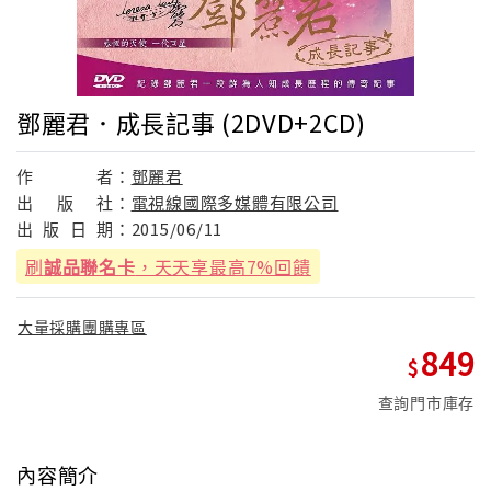
鄧麗君．成長記事 (2DVD+2CD)
作
者：
鄧麗君
出
版
社：
電視線國際多媒體有限公司
出
版
日
期：
2015/06/11
刷
誠品聯名卡
，天天享最高7%回饋
大量採購團購專區
849
查詢門市庫存
內容簡介