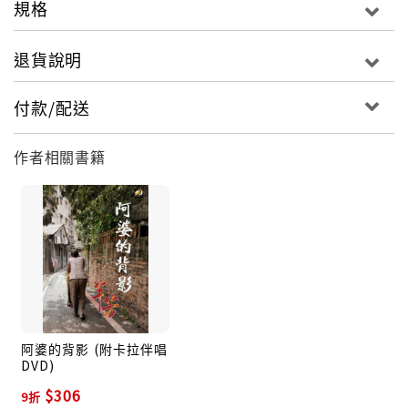
規格
個社會更祥和與溫馨，就讓芊芳陪著您一起走入，不一
樣的台語歌曲情境吧，製作團隊的用心與細心，讓這張
退貨說明
專輯值得您聆聽與收藏。
付款/配送
作者相關書籍
阿婆的背影 (附卡拉伴唱
DVD)
$306
9折