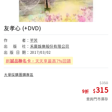
友孝心 (+DVD)
作
者：
芊芳
出
版
社：
禾廣娛樂股份有限公司
出
版
日
期：
2017/03/02
刷
誠品聯名卡
，天天享最高7%回饋
大量採購團購專區
350
315
9
查詢門市庫存