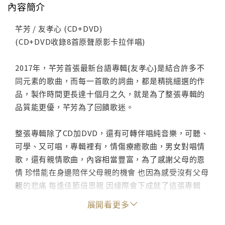
內容簡介
芊芳 / 友孝心 (CD+DVD)
(CD+DVD收錄8首原聲原影卡拉伴唱)
2017年，芊芳首張最新台語專輯{友孝心}是結合許多不
同元素的歌曲，而每一首歌的詞曲，都是精挑細選的作
品，製作時間更長達十個月之久，就是為了整張專輯的
品質能更優，芊芳為了回饋歌迷。
整張專輯除了CD加DVD，還有可轉伴唱純音樂，可聽、
可學、又可唱，專輯裡有，情傷療癒歌曲，男女對唱情
歌，還有親情歌曲，內容相當豐富，為了感謝父母的恩
情 珍惜能在身邊陪伴父母親的機會 也因為感受沒有父母
親的悲痛 每逢佳節倍思親 因緣際會下成就了這張專輯
願大家及時行孝。
展開看更多
主打歌曲{友孝心}是一首能打動人心的好歌曲，能讓整