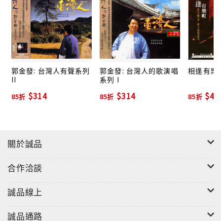
郭金發: 台灣人有聲系列
郭金發: 台灣人的歌演唱
相逢有樂
II
系列 I
$314
$314
$46
85折
85折
85折
關於誠品
合作洽談
誠品線上
誠品通路