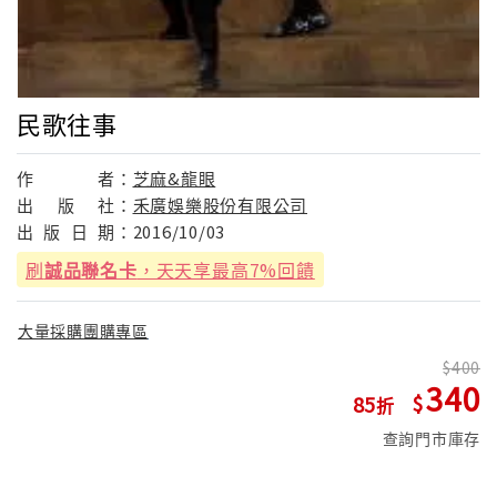
民歌往事
作
者：
芝麻&龍眼
出
版
社：
禾廣娛樂股份有限公司
出
版
日
期：
2016/10/03
刷
誠品聯名卡
，天天享最高7%回饋
大量採購團購專區
400
340
85
查詢門市庫存