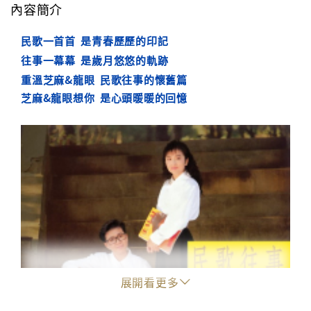
內容簡介
民歌一首首 是青春歷歷的印記
往事一幕幕 是歲月悠悠的軌跡
重溫芝麻&龍眼 民歌往事的懷舊篇
芝麻&龍眼想你 是心頭暖暖的回憶
展開看更多