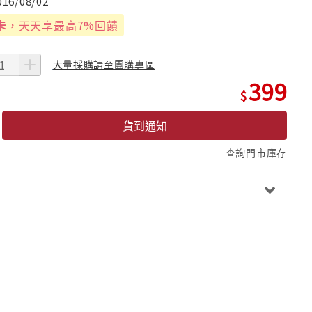
016/08/02
卡
，天天享最高7%回饋
大量採購請至團購專區
399
貨到通知
查詢門市庫存