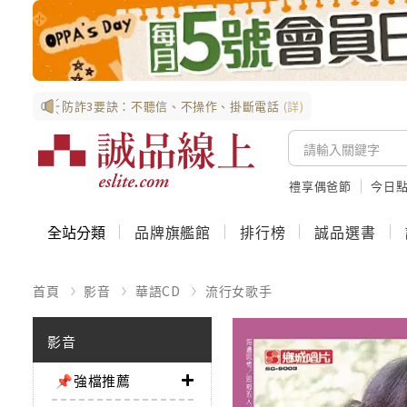
防詐3要訣：不聽信、不操作、掛斷電話
(詳)
禮享偶爸節
今日
全站分類
品牌旗艦館
排行榜
誠品選書
首頁
影音
華語CD
流行女歌手
影音
📌強檔推薦