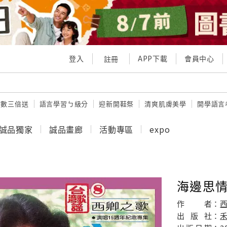
登入
APP下載
會員中心
註冊
點數三倍送
語言學習ㄅ級分
迎新開鞋祭
清爽肌膚美學
開學語言
誠品獨家
誠品畫廊
活動專區
expo
海邊思
作
者：
出
版
社：