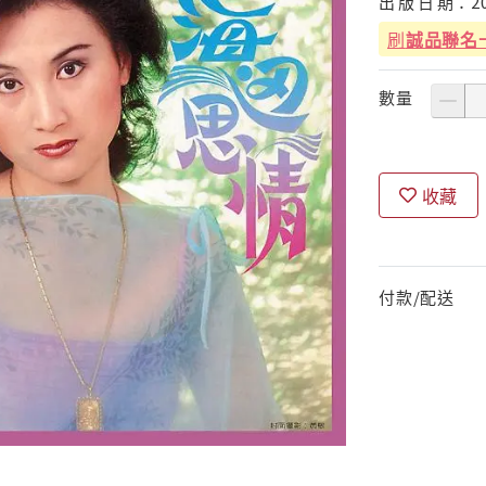
出
版
日
期：
2
刷
誠品聯名
數量
收藏
付款/配送