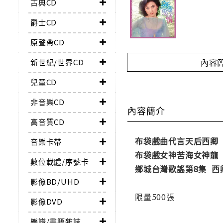
古典CD
爵士CD
原聲帶CD
內容
新世紀/世界CD
兒童CD
非音樂CD
內容簡介
高音質CD
布袋戲曲代言天后西卿
音樂卡帶
布袋戲女神苦海女神龍
數位載體/序號卡
鄉城台灣歌謠第8集 西
影像BD/UHD
限量500張
影像DVD
樂譜/書籍雜誌