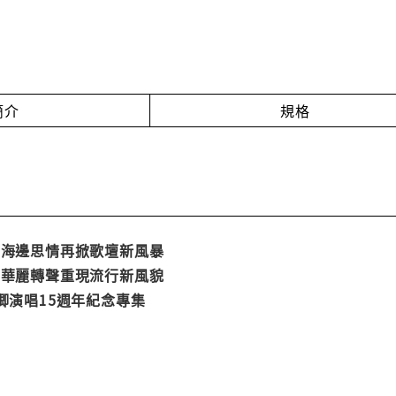
簡介
規格
 海邊思情再掀歌壇新風暴
 華麗轉聲重現流行新風貌
卿演唱15週年紀念專集