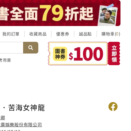
我的訂單
收藏商品
優惠券
誠品點
購物車(
)
0
考用展
情．苦海女神龍
西卿
禾廣娛樂股份有限公司