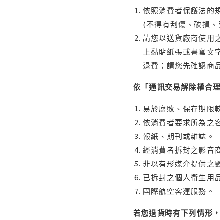
依照消費者保護法的規
(不得有刮傷、破損、
請您以送貨廠商使用
上黏貼紙張或書寫文
退費；請您先確認商
依「通訊交易解除權合
易於腐敗、保存期限較
依消費者要求所為之客
報紙、期刊或雜誌。
經消費者拆封之影音
非以有形媒介提供之數
已拆封之個人衛生用品
國際航空客運服務。
若您退貨時有下列情形，