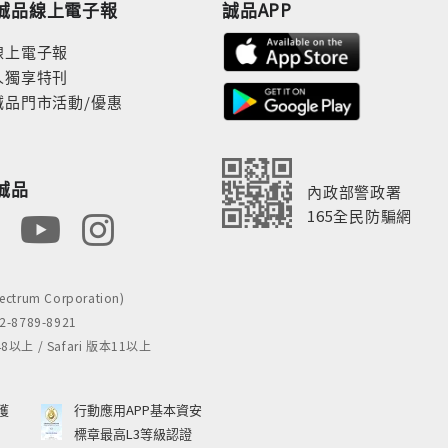
誠品線上電子報
誠品APP
線上電子報
人獨享特刊
誠品門市活動/優惠
誠品
內政部警政署
165全民防騙網
rum Corporation)
8789-8921
 / Safari 版本11以上
獲
行動應用APP基本資安
標章最高L3等級認證