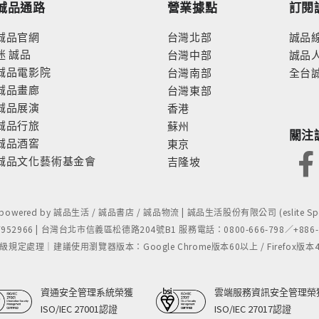
誠品通路
營業據點
訂閱
誠品官網
台灣北部
誠品
迷
誠品
台灣中部
誠品
誠品電影院
台灣南部
全台
誠品畫廊
台灣東部
誠品展演
香港
誠品行旅
蘇州
關注
誠品酒窖
東京
誠品文化藝術基金會
吉隆坡
- powered by 誠品生活 / 誠品書店 / 誠品物流 | 誠品生活股份有限公司 (eslite Spect
52966 | 台灣台北市信義區松德路204號B1 服務電話：0800-666-798／+886-2-
處理｜建議使用瀏覽器版本：Google Chrome版本60以上 / Firefox版本48以上
資通安全管理系統榮獲
雲端服務資訊安全管理榮
ISO/IEC 27001認證
ISO/IEC 27017認證