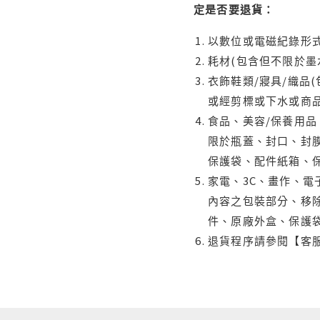
定是否要退貨：
以數位或電磁紀錄形式
耗材(包含但不限於墨
衣飾鞋類/寢具/織品
或經剪標或下水或商
食品、美容/保養用
限於瓶蓋、封口、封膜
保護袋、配件紙箱、
家電、3C、畫作、
內容之包裝部分、移除
件、原廠外盒、保護
退貨程序請參閱【客