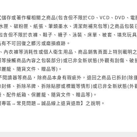
儲存或著作權相關之商品(包含但不限於CD、VCD、DVD、電
水匣、碳粉匣、紙張、筆類墨水、清潔劑補充包等)之商品包裝已
(包含但不限於衣褲、鞋子、襪子、泳裝、床單、被套、填充玩具
品有不可回復之髒污或磨損痕跡。
品、內衣褲等消耗性或個人衛生用品、商品銷售頁面上特別載明之
等接觸商品內容之包裝部分)或已非全新狀態(外觀有刮傷、破
保麗龍、隨貨文件、贈品等)。
電子閱讀器等商品，除商品本身有瑕疵外，退回之商品已拆封(除
封條、拆除吊牌、拆除貼膠或標籤等情形)或已非全新狀態(外
袋、配件紙箱、保麗龍、隨貨文件、贈品等)。
服專區→常見問題→誠品線上退貨退款】之說明。