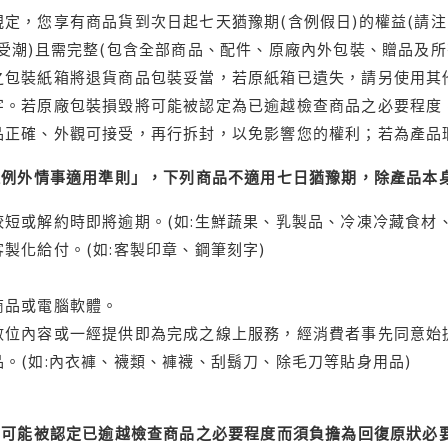
定，您享有商品貨到次日起七天猶豫期(含例假日)的權益(請
受潮)且需完整(包含全部商品、配件、原廠內外包裝、贈品及所
之包裝紙箱將退貨商品包裝妥當，若原紙箱已遺失，請另使用其
字。若原廠包裝損毀將可能被認定為已逾越檢查商品之必要程度，
品正確、外觀可接受，再行拆封，以免影響您的權利；若為產品
理例外情事適用準則」，下列商品不適用七日猶豫期，除產品本
短或解約時即將逾期。(如:生鮮蔬果、乳製品、冷凍冷藏食材、
製化給付。(如:客製印章、鋼筆刻字)
商品或電腦軟體。
位內容或一經提供即為完成之線上服務，經消費者事先同意始提
。(如:內衣褲、襪類、褲襪、刮鬍刀、除毛刀等貼身用品)
可能被認定已逾越檢查商品之必要程度而須負擔為回復原狀必要