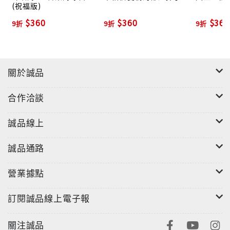
(祝福版)
搖滾、暗黑電子、時尚流行、清新民謠，曲風多元多
$360
$360
$360
9折
9折
9折
變，呈現豐富、餘韻不絕於耳的絕妙聽覺體驗。
關於誠品
合作洽談
誠品線上
誠品通路
營業據點
訂閱誠品線上電子報
關注誠品