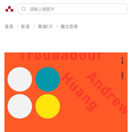
首頁
影音
華語CD
獨立音樂