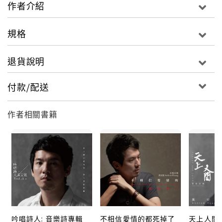
地呢喃著寂寞孤獨的失落失措；他的詩作更能給予讀者
作者介紹
力量，最終回復平靜與釋然，用沉靜的語調忖思、給予
祝福，一切絢爛終將歸於平淡。黃安祖要以5章共30首
規格
雋永絕美詩作，彷彿帶領讀者體驗了一段美麗愛情，從
滿溢哲思的詞句中領略人生的真諦。
退貨說明
書中30首中英對照詩作，並配上30副原創彩色畫作，融
合時而寫實時而象徵時而魔幻的筆觸，以色彩瑰麗的強
付款/配送
烈風格，將所有的詩作運用線條重新詮釋一次。
作者相關書籍
黃安祖《吟唱詩人》專輯收錄10首原創單曲，皆由詩人
黃安祖傾力打造，其中更有7首由詩人親自配唱獻聲。專
輯蒐羅音樂界一時之選，齊聚打造詩壇重量級音樂專輯
作品：黃安祖力邀金馬獎作曲提名者林尚德老師，擔任
音樂顧問。獨立音樂創作人陳瑋儒擔任製作人，並為詩
歌《一個人》獻唱。英搖樂團Hello Nico操刀編製搖滾
曲《No U Turn》。曾與詩人夏宇合作的前衛歌手邱比
為哲學詩《如夢光影》譜曲獻唱。高人氣DJ RayRay為
吟唱詩人: 音樂詩專輯
不相信愛情的都死掉了
天上人間
兩首電音歌曲做舞曲混音。《吟唱詩人》曲風橫跨英式