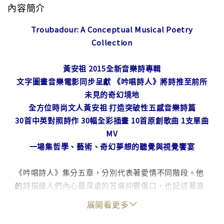
內容簡介
Troubadour: A Conceptual Musical Poetry
Collection
黃安祖 2015全新音樂詩專輯
文字圖畫音樂電影同步呈獻 《吟唱詩人》將詩推至前所
未見的奇幻境地
全方位時尚文人黃安祖 打造突破性五感音樂詩篇
30首中英對照詩作 30幅全彩插畫 10首原創歌曲 1支單曲
MV
一場集哲學、藝術、奇幻夢想的聽覺與視覺饗宴
《吟唱詩人》集分五章，分別代表著愛情不同階段。他
的詩描繪人們內心最深處的苦痛抑鬱傷口，也記述著浪
漫邂逅和醉人的愛情；他赤裸而毫不保留地描繪愛的狂
展開看更多
熱想像和情慾的猖狂，卻又能以憂傷沈澱的語調，隱隱