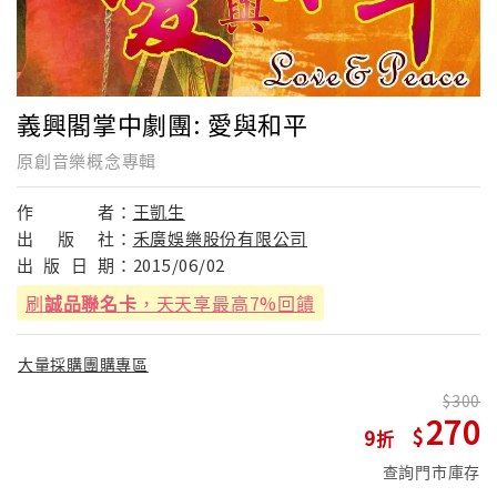
義興閣掌中劇團: 愛與和平
原創音樂概念專輯
作
者：
王凱生
出
版
社：
禾廣娛樂股份有限公司
出
版
日
期：
2015/06/02
刷
誠品聯名卡
，天天享最高7%回饋
大量採購團購專區
300
270
9
查詢門市庫存