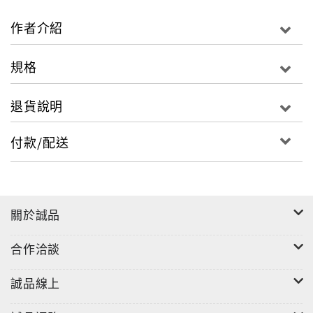
人深扎土地的鄉情與創造力。
作者介紹
青年主演王凱生，為義興閣第四代接班人，因常年對音
樂的研究，以音樂家的身份於劇界走出另一片天。其創
規格
作發想皆取材於生活細節，體悟到身為表演藝術工作者
必須有一定的社會責任，將每一份對社會的感動與感慨
退貨說明
融入戲曲，表達內心對於現今社會種種現象的關懷與省
思。
付款/配送
2014年，以新思維製作年度新劇《愛與和平》。依附著
劇情，設計專屬劇集的原創音樂，並於2015年二度創新
製作，以連續劇集的演出方式，完整呈現出對社會的關
懷與期望。
關於誠品
此張專輯收錄《愛與和平》劇集內主要的戲劇音樂，順
合作洽談
應劇情安排曲序，希望欣賞者由音樂中感受劇情的高潮
迭起，喚醒內心追求和平的渴望，將大愛的力量散播至
誠品線上
社會每個角落。