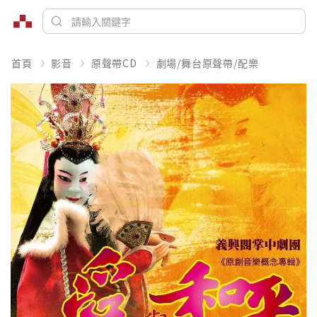
首頁
影音
原聲帶CD
劇場/舞台原聲帶/配樂