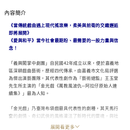
內容簡介
《當傳統戲曲遇上現代搖滾樂，柔美與前衛的交織邂逅
即將展開》
《愛與和平》當今社會最期盼、最需要的一股力量與信
念！
「義興閣掌中劇團」自民國42年成立以來，便於嘉義地
區深耕戲曲藝術，歷經四代傳承，由嘉義市文化局評選
為傑出演藝團隊，其代表性劇作為『藝術總監』王玉堂
先生所主演的「金光戲《萬教風波仇─阿拉仔原始人連
續集》」最為人知。
「金光戲」乃臺灣布袋戲最具代表性的劇種，其天馬行
空的劇情、奇幻武俠的風格灌注了新時代的靈魂，與社
會互相連結，融入時事議題，反應寫實現況，發揮臺灣
展開看更多