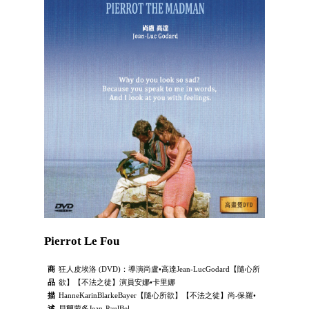
Pierrot Le Fou
商
狂人皮埃洛 (DVD)：導演尚盧•高達Jean-LucGodard【隨心所
品
欲】【不法之徒】演員安娜•卡里娜
描
HanneKarinBlarkeBayer【隨心所欲】【不法之徒】尚-保羅•
述
貝爾蒙多Jean-PaulBel