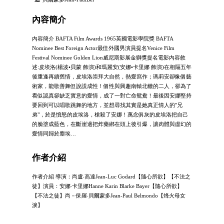
內容簡介
內容簡介 BAFTA Film Awards 1965英國電影學院獎 BAFTA
Nominee Best Foreign Actor最佳外國男演員提名Venice Film
Festival Nominee Golden Lion威尼斯影展金獅獎提名電影內容敘
述:皮埃洛(楊波•貝蒙 飾演)和瑪麗安(安娜•卡里娜 飾演)在相隔五年
後重逢再續舊情，皮埃洛崇拜大自然，熱愛寫作；瑪莉安卻像個藝
術家，能歌善舞但說謊成性！個性與興趣南轅北轍的二人，卻為了
看似認真卻缺乏實意的愛情，成了一對亡命鴛鴦！最後因安娜堅持
要回到可以唱歌跳舞的地方，並想尋找其實是她真正情人的"兄
弟"，於是憤怒的皮埃洛，槍殺了安娜！萬念俱灰的皮埃洛把自己
的臉塗成藍色，在斷崖邊把炸藥綁在頭上後引爆，讓肉體與虛幻的
愛情同歸於塵埃…
作者介紹
作者介紹 導演：尚盧‧高達Jean-Luc Godard【隨心所欲】【不法之
徒】演員：安娜‧卡里娜Hanne Karin Blarke Bayer【隨心所欲】
【不法之徒】尚－保羅‧貝爾蒙多Jean-Paul Belmondo【烽火母女
淚】