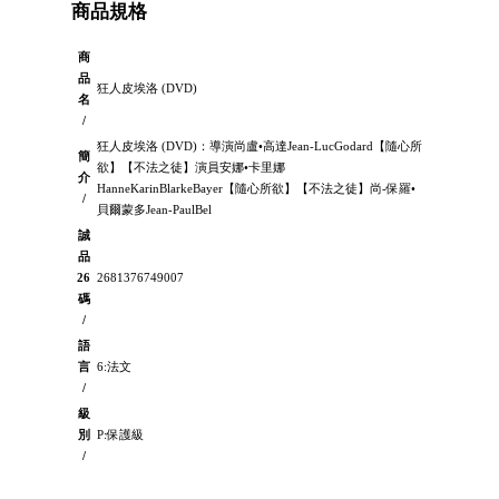
商品規格
商
品
狂人皮埃洛 (DVD)
名
/
狂人皮埃洛 (DVD)：導演尚盧•高達Jean-LucGodard【隨心所
簡
欲】【不法之徒】演員安娜•卡里娜
介
HanneKarinBlarkeBayer【隨心所欲】【不法之徒】尚-保羅•
/
貝爾蒙多Jean-PaulBel
誠
品
26
2681376749007
碼
/
語
言
6:法文
/
級
別
P:保護級
/