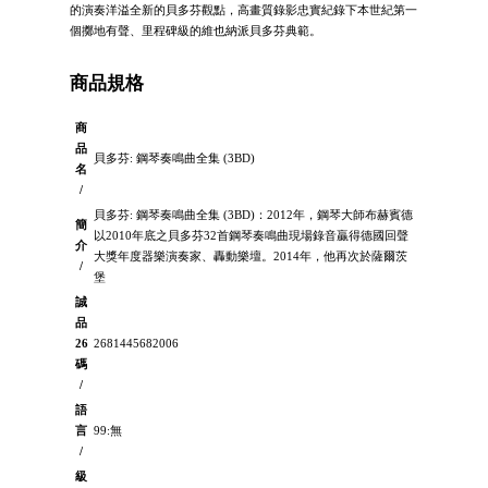
的演奏洋溢全新的貝多芬觀點，高畫質錄影忠實紀錄下本世紀第一
個擲地有聲、里程碑級的維也納派貝多芬典範。
商品規格
商
品
貝多芬: 鋼琴奏鳴曲全集 (3BD)
名
/
貝多芬: 鋼琴奏鳴曲全集 (3BD)：2012年，鋼琴大師布赫賓德
簡
以2010年底之貝多芬32首鋼琴奏鳴曲現場錄音贏得德國回聲
介
大獎年度器樂演奏家、轟動樂壇。2014年，他再次於薩爾茨
/
堡
誠
品
26
2681445682006
碼
/
語
言
99:無
/
級