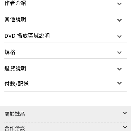
作者介紹
等） DVD類別：紀錄片DVD音效：Dolby Digital 2.0
杜比數位二聲道音效 DVD字幕選單：繁體中文DVD語言
其他說明
選單：英語
DVD 播放區域說明
規格
退貨說明
付款/配送
關於誠品
合作洽談