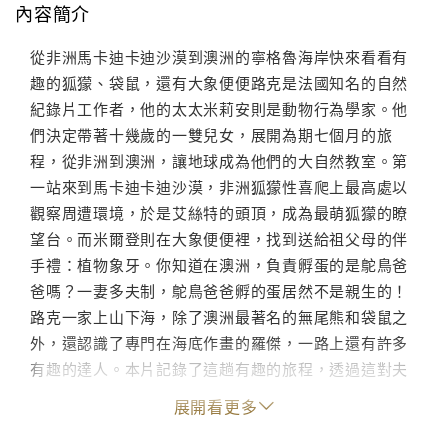
內容簡介
從非洲馬卡迪卡迪沙漠到澳洲的寧格魯海岸快來看看有
趣的狐獴、袋鼠，還有大象便便路克是法國知名的自然
紀錄片工作者，他的太太米莉安則是動物行為學家。他
們決定帶著十幾歲的一雙兒女，展開為期七個月的旅
程，從非洲到澳洲，讓地球成為他們的大自然教室。第
一站來到馬卡迪卡迪沙漠，非洲狐獴性喜爬上最高處以
觀察周遭環境，於是艾絲特的頭頂，成為最萌狐獴的瞭
望台。而米爾登則在大象便便裡，找到送給祖父母的伴
手禮：植物象牙。你知道在澳洲，負責孵蛋的是鴕鳥爸
爸嗎？一妻多夫制，鴕鳥爸爸孵的蛋居然不是親生的！
路克一家上山下海，除了澳洲最著名的無尾熊和袋鼠之
外，還認識了專門在海底作畫的羅傑，一路上還有許多
有趣的達人。本片記錄了這趟有趣的旅程，透過這對夫
妻以及達人的解說，我們將體會更多大自然的奧秘及有
展開看更多
趣的知識。影音規格：DVD片長：52 DVD螢幕比：
16:9DVD區域：台灣、東南亞、東亞（包括香港及韓國