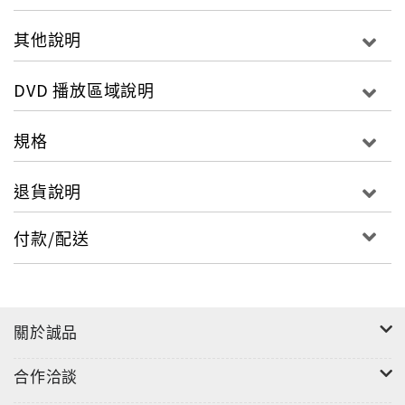
錄片，自2014年秋天起便跟拍三代目J Soul Brothers
整整一年，完整紀錄7人如何一步步登上時代巔峰。影音
其他說明
規格：影片類型：紀錄片級別：普遍級發音：日語，杜
比5.1字幕：繁體中文螢幕比例：16 : 9區碼：3區，
DVD 播放區域說明
NTSC片長：91分鐘
規格
退貨說明
付款/配送
關於誠品
合作洽談