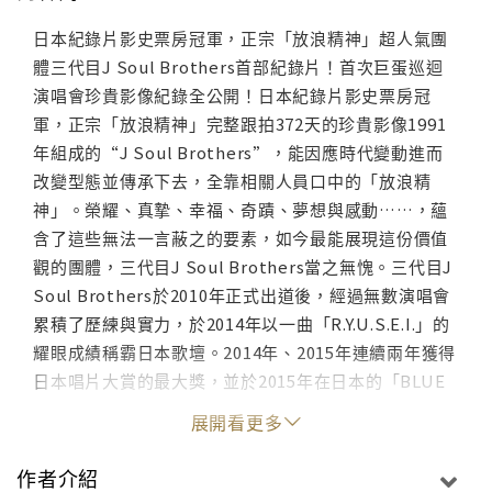
日本紀錄片影史票房冠軍，正宗「放浪精神」超人氣團
體三代目J Soul Brothers首部紀錄片！首次巨蛋巡迴
演唱會珍貴影像紀錄全公開！日本紀錄片影史票房冠
軍，正宗「放浪精神」完整跟拍372天的珍貴影像1991
年組成的“J Soul Brothers”，能因應時代變動進而
改變型態並傳承下去，全靠相關人員口中的「放浪精
神」。榮耀、真摯、幸福、奇蹟、夢想與感動……，蘊
含了這些無法一言蔽之的要素，如今最能展現這份價值
觀的團體，三代目J Soul Brothers當之無愧。三代目J
Soul Brothers於2010年正式出道後，經過無數演唱會
累積了歷練與實力，於2014年以一曲「R.Y.U.S.E.I.」的
耀眼成績稱霸日本歌壇。2014年、2015年連續兩年獲得
日本唱片大賞的最大獎，並於2015年在日本的「BLUE
PLANET」巨蛋巡迴演出動員了120萬人次，超乎想像的
展開看更多
人氣無人能出其右。電影【放浪一族～三代目J Soul
Brothers之奇跡～】是紀錄他們完美年度的首部長篇紀
作者介紹