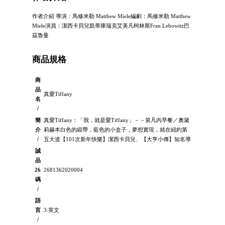
作者介紹 導演：馬修米勒 Matthew Miele編劇：馬修米勒 Matthew
Miele演員：潔西卡貝兒凱蒂庫瑞克艾美凡柯林斯Fran Lebowitz巴
茲魯曼
商品規格
商
品
真愛Tiffany
名
/
簡
真愛Tiffany：「我，就是愛Tiffany」－－第凡內早餐／奧黛
介
莉赫本白色的緞帶，藍色的小盒子，夢想實現，就在紐約第
/
五大道【101次新年快樂】潔西卡貝兒、【大亨小傳】知名導
誠
品
26
2681362020004
碼
/
語
言
3:英文
/