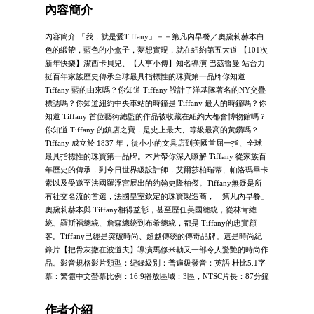
內容簡介
內容簡介 「我，就是愛Tiffany」－－第凡內早餐／奧黛莉赫本白
色的緞帶，藍色的小盒子，夢想實現，就在紐約第五大道 【101次
新年快樂】潔西卡貝兒、【大亨小傳】知名導演 巴茲魯曼 站台力
挺百年家族歷史傳承全球最具指標性的珠寶第一品牌你知道
Tiffany 藍的由來嗎？你知道 Tiffany 設計了洋基隊著名的NY交疊
標誌嗎？你知道紐約中央車站的時鐘是 Tiffany 最大的時鐘嗎？你
知道 Tiffany 首位藝術總監的作品被收藏在紐約大都會博物館嗎？
你知道 Tiffany 的鎮店之寶，是史上最大、等級最高的黃鑽嗎？
Tiffany 成立於 1837 年，從小小的文具店到美國首屈一指、全球
最具指標性的珠寶第一品牌。本片帶你深入瞭解 Tiffany 從家族百
年歷史的傳承，到今日世界級設計師，艾爾莎柏瑞蒂、帕洛瑪畢卡
索以及受邀至法國羅浮宮展出的約翰史隆柏傑。Tiffany無疑是所
有社交名流的首選，法國皇室欽定的珠寶製造商，「第凡內早餐」
奧黛莉赫本與 Tiffany相得益彰，甚至歷任美國總統，從林肯總
統、羅斯福總統、詹森總統到布希總統，都是 Tiffany的忠實顧
客。Tiffany已經是突破時尚、超越傳統的傳奇品牌。這是時尚紀
錄片【把骨灰撒在波道夫】導演馬修米勒又一部令人驚艷的時尚作
品。影音規格影片類型：紀錄級別：普遍級發音：英語 杜比5.1字
幕：繁體中文螢幕比例：16:9播放區域：3區，NTSC片長：87分鐘
作者介紹