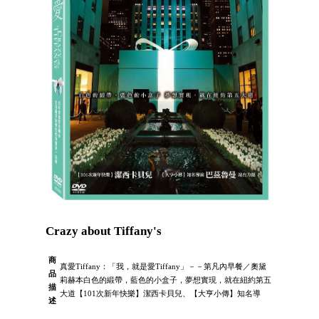
Crazy about Tiffany's
商
真愛Tiffany：「我，就是愛Tiffany」－－第凡內早餐／奧黛
品
莉赫本白色的緞帶，藍色的小盒子，夢想實現，就在紐約第五
描
大道【101次新年快樂】潔西卡貝兒、【大亨小傳】知名導
述