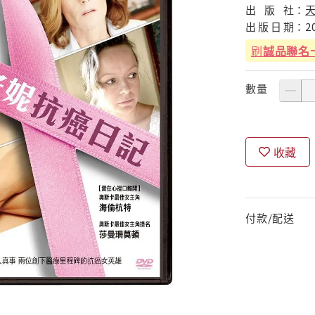
出
版
社：
出
版
日
期：
2
刷
誠品聯名
數量
收藏
付款/配送