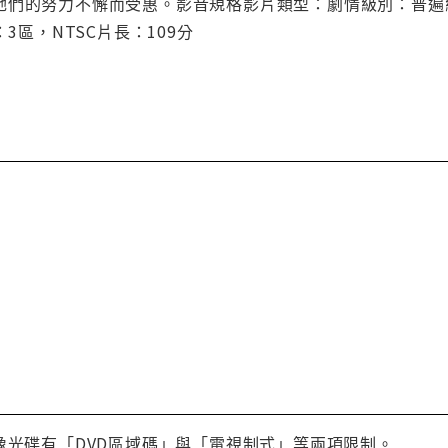
她們的努力不懈而受惠。影音規格影片類型：劇情級別：普遍級
：3區，NTSC片長：109分
像光碟有「DVD區域碼」與「電視制式」等兩項限制。