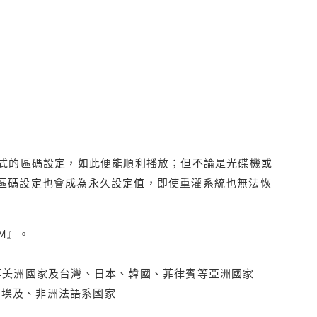
程式的區碼設定，如此便能順利播放；但不論是光碟機或
D區碼設定也會成為永久設定值，即使重灌系統也無法恢
M』。
拿大、墨西哥等美洲國家及台灣、日本、韓國、菲律賓等亞洲國家
俄羅斯、埃及、非洲法語系國家