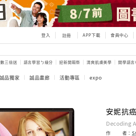
登入
APP下載
會員中心
註冊
點數三倍送
語言學習ㄅ級分
迎新開鞋祭
清爽肌膚美學
開學語言
誠品獨家
誠品畫廊
活動專區
expo
安妮抗
Decoding A
作
者：
S