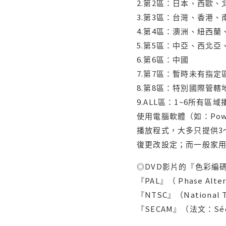
2.第2區：日本、西歐
3.第3區：台灣、香港
4.第4區：澳洲、紐西
5.第5區：中亞、西北
6.第6區：中國
7.第7區：暫時未有指定
8.第8區：特別國際管
9.ALL區：1~6所有區
使用電腦軟體（如：Po
播放程式，大多只提供3
復更改設定；而一般家
◎DVD影片的『色彩編碼
『PAL』（ Phase Al
『NTSC』（Nationa
『SECAM』（法文：Séq