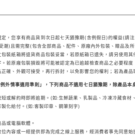
定，您享有商品貨到次日起七天猶豫期(含例假日)的權益(請
受潮)且需完整(包含全部商品、配件、原廠內外包裝、贈品及所
之包裝紙箱將退貨商品包裝妥當，若原紙箱已遺失，請另使用其
字。若原廠包裝損毀將可能被認定為已逾越檢查商品之必要程度，
品正確、外觀可接受，再行拆封，以免影響您的權利；若為產品
理例外情事適用準則」，下列商品不適用七日猶豫期，除產品本
短或解約時即將逾期。(如:生鮮蔬果、乳製品、冷凍冷藏食材、
製化給付。(如:客製印章、鋼筆刻字)
商品或電腦軟體。
位內容或一經提供即為完成之線上服務，經消費者事先同意始提