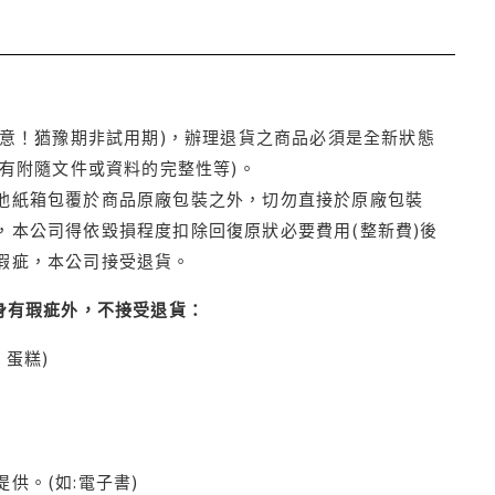
注意！猶豫期非試用期)，辦理退貨之商品必須是全新狀態
有附隨文件或資料的完整性等)。
他紙箱包覆於商品原廠包裝之外，切勿直接於原廠包裝
本公司得依毀損程度扣除回復原狀必要費用(整新費)後
瑕疵，本公司接受退貨。
身有瑕疵外，不接受退貨：
蛋糕)
供。(如:電子書)