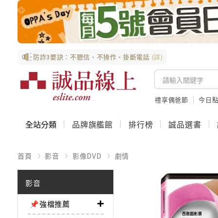
防詐3要訣：不聽信、不操作、掛斷電話
(詳)
禮享偶爸節
今日
全站分類
品牌旗艦館
排行榜
誠品選書
首頁
影音
影像DVD
劇情
影音
📌強檔推薦