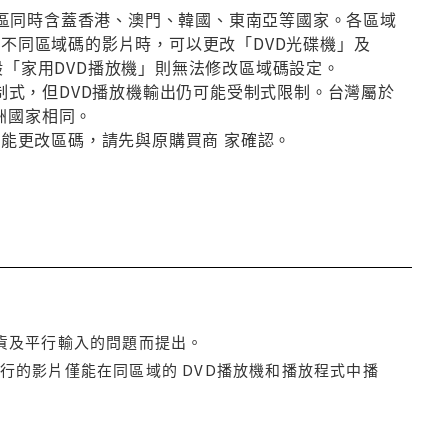
第3區同時含蓋香港、澳門、韓國、東南亞等國家。各區域
放不同區域碼的影片時，可以更改「DVD光碟機」及
般「家用DVD播放機」則無法修改區域碼設定。
種制式，但DVD播放機輸出仍可能受制式限制。台灣屬於
洲國家相同。
否能更改區碼，請先與原購買商 家確認。
貨及平行輸入的問題而提出。
行的影片僅能在同區域的 DVD播放機和播放程式中播