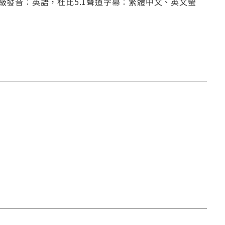
發音：英語，杜比5.1聲道字幕：繁體中文、英文螢