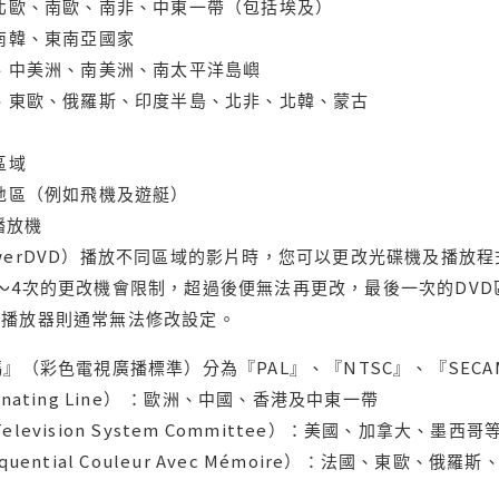
、北歐、南歐、南非、中東一帶（包括埃及）
、南韓、東南亞國家
蘭、中美洲、南美洲、南太平洋島嶼
亞、東歐、俄羅斯、印度半島、北非、北韓、蒙古
區域
轄地區（例如飛機及遊艇）
域播放機
werDVD）播放不同區域的影片時，您可以更改光碟機及播放
～4次的更改機會限制，超過後便無法再更改，最後一次的DV
用播放器則通常無法修改設定。
』（彩色電視廣播標準）分為『PAL』、『NTSC』、『SECA
ternating Line） ：歐洲、中國、香港及中東一帶
l Television System Committee）：美國、加
uential Couleur Avec Mémoire）：法國、東歐、