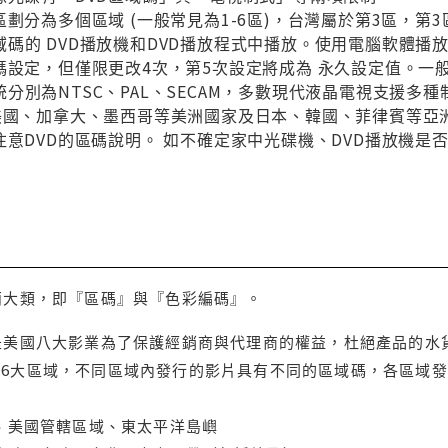
區劃分為多個區域 (一般常見為1-6區)，台灣屬於第3區，
碼的 DVD播放機和DVD播放程式中播放。使用電腦軟體播
碼設定，但僅限更改4次，第5次設定將成為 永久設定值。一
分別為NTSC、PAL、SECAM，多數現代液晶電視支援多
與美國、加拿大、墨西哥等美洲國家及日本、韓國、菲律賓等亞
注意DVD的區碼說明。 如不確定家中光碟機、DVD播放機是
兩大類，即『區碼』與『色彩編碼』。
是美國八大影業為了保護經銷商與代理商的權益，杜絕產品的水
6大區域，不同區域內發行的影片具有不同的區域碼，各區域發
大、美國管轄區域、東太平洋島嶼