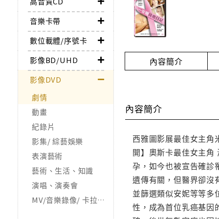
高音質CD
音樂卡帶
數位載體/序號卡
影像BD/UHD
內容簡介
影像DVD
劇情
內容簡介
動畫
紀錄片
西雅圖影展最佳女主角
影集/ 綜藝娛樂
開】奧斯卡最佳女主角
表演藝術
孕，如今也被宣告確診
藝術、生活、知識
遺傳有關，但醫界卻沒
演唱、演奏會
並篩選類似安妮等等多
MV/音樂錄像/ 卡拉OK
性，成為首位乳癌基因