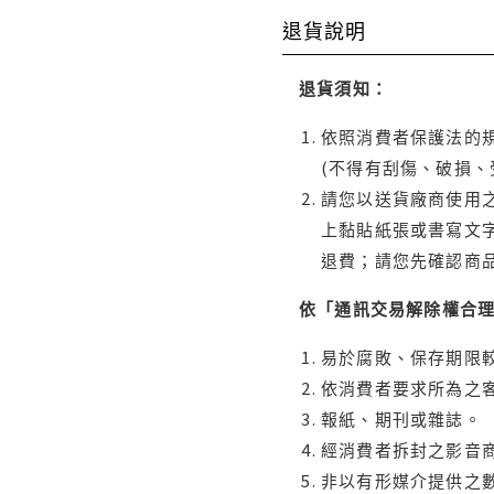
退貨說明
退貨須知：
依照消費者保護法的規
(不得有刮傷、破損、
請您以送貨廠商使用
上黏貼紙張或書寫文
退費；請您先確認商
依「通訊交易解除權合
易於腐敗、保存期限較
依消費者要求所為之客
報紙、期刊或雜誌。
經消費者拆封之影音
非以有形媒介提供之數