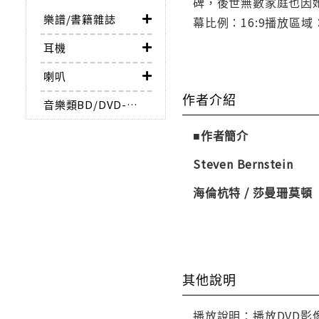
碑，後世無數家庭也因
樂譜/書籍雜誌
幕比例：16:9播放區域
耳機
喇叭
作者介紹
音樂類BD/DVD-AUDIO
■作者簡介
Steven Bernstein
海倫杭特 / 莎曼珊莫頓
其他說明
播放說明：播放DVD影