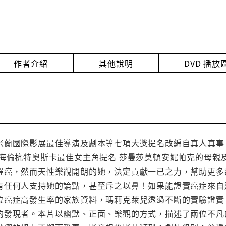
作者介紹
其他說明
DVD 播
米蘭國際影展最佳導演及劇本等七項大獎提名改編自真人真事
 海倫杭特奧斯卡最佳女主角提名 莎曼莎莫頓安妮帕克的母親
罹癌，然而天性樂觀開朗的她，決定貢獻一已之力，幫助更多
有任何人支持她的論點，甚至斥之以鼻！如果能證實癌症來自
位癌症高發生率的家族資料，瑪莉克萊兒透過不斷的實驗證實，
的發現者。本片以幽默、正面、樂觀的方式，描述了兩位不凡