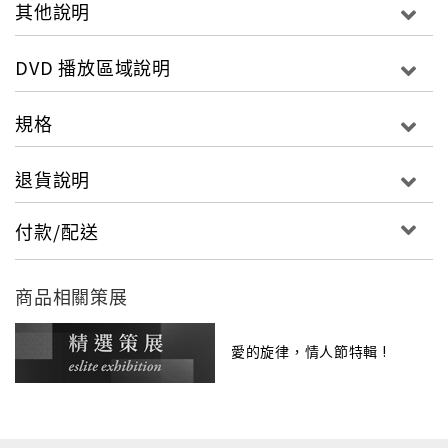
在派對中狂歡時，卻收到羅卡被捕槍決的噩耗，傷
其他說明
心欲絕的他此刻才發現，原來他一直壓抑自己對羅
卡的深摯愛戀，但這一切，都已太晚…
DVD 播放區域說明
規格
退貨說明
付款/配送
商品相關策展
愛的旋律，情人節特輯 !