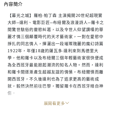
內容簡介
【暮光之城】羅柏‧帕丁森 主演揭開20世紀超現實
大師─達利、電影巨匠─布紐爾及浪漫詩人─羅卡之
間驚世駭俗的靈慾糾葛，以及令世人仰望讚嘆的華
麗才情三個顛覆時代的天才藝術家，一對在愛慾中
掙扎的同志情人，揮灑出一段璀璨瑰麗的魔幻詩篇
1922年，年僅18歲的薩瓦多‧達利來到馬德里大
學，他和羅卡以及布紐爾三個年輕藝術家很快便成
為全西班牙最能掀起潮流的知名人物。然而，達利
和羅卡間逐漸產生超越友誼的情愫，布紐爾憤而離
開西班牙，不久後達利也為了追求更高的藝術成
就，毅然決然前往巴黎，獨留羅卡在西班牙暗自神
傷。
1936年，西班牙內戰瀕臨爆發，名滿天下的羅卡因
展開看更多
公然反對政府而成為政府眼中釘，當達利和妻子正