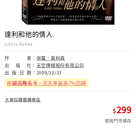
達利和他的情人
Little Ashes
作
者：
保羅．莫利森
出
版
社：
天空傳媒股份有限公司
出
版
日
期：
2009/12/23
刷
誠品聯名卡
，天天享最高7%回饋
大量採購團購專區
299
查詢門市庫存