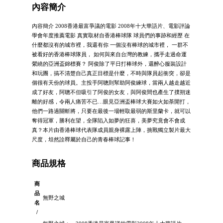
內容簡介
內容簡介 2008香港最富爭議的電影 2008年十大華語片、電影評論
學會年度推薦電影 真實取材自香港棒球隊 球員們的事跡和經歷 在
什麼都沒有的城市裡，我還有你 一個沒有棒球的城市裡， 一群不
被看好的香港棒球隊員， 如何與來自台灣的教練，攜手走過命運
縈繞的亞洲盃錦標賽？ 阿俊除了平日打棒球外，還醉心服裝設計
和玩團，搞不清楚自己真正目標是什麼，不時與隊員起衝突，卻是
個很有天份的球員。主投手阿聰則幫助阿俊練球，當兩人越走越近
成了好友，阿聰不但吸引了阿俊的女友，與阿俊間也產生了撲朔迷
離的好感，令兩人痛苦不已…眼見亞洲盃棒球大賽如火如荼開打，
他們一路過關斬將，只要在最後一場輕取最弱的斯里蘭卡，就可以
奪得冠軍，勝利在望，全隊陷入如夢的狂喜，美夢究竟會不會成
真？本片由香港棒球代表隊成員親身裸露上陣，挑戰獨立製片最大
尺度，坦然詮釋屬於自己的青春棒球記事！
商品規格
商
品
無野之城
名
/