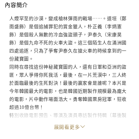
內容簡介
人煙罕至的沙漠，變成槍林彈雨的戰場……。道垣（鄭
雨盛飾）是個追捕罪犯的賞金獵人，朴正義（李炳憲
飾）是個殺人無數的冷血強盜頭子，尹泰久（宋康昊
飾）是個九命不死的火車大盜。這三個陌生人在滿洲國
四處追逐，只為了爭奪尹泰久在搶火車的時候拿到的一
份藏寶圖。
同時在尋找這份神秘藏寶圖的人，還有日軍和亞洲的盜
匪，眾人爭得你死我活，最後，在一片荒漠中，三人終
於面臨最後的生死對決！最後的贏家會是誰呢？本片是
今年韓國最大的電影，也是韓國近期製作規模最為龐大
的電影，片中動作場面浩大。勇奪韓國票房冠軍，狂收
超過10億台幣！
特別收錄電影預告、導演及演員專訪製作特輯（幕後製
作過程、坎城影展花絮等）
展開看更多