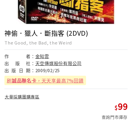
神偷．獵人．斷指客 (2DVD)
The Good, the Bad, the Weird
作
者：
金知雲
出
版
社：
天空傳媒股份有限公司
出
版
日
期：
2009/02/25
刷
誠品聯名卡
，天天享最高7%回饋
大量採購團購專區
99
查詢門市庫存