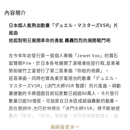
內容簡介
日本超人氣熱血動畫「デュエル・マスターズVSR」片
尾曲
拾起對明日展開革命的勇氣 轟轟烈烈的展開戰鬥吧
在今年年初發行第一張個人專輯「Jewel Vox」的寶石
留聲姬Pile，於日本各地展開了演唱會巡迴行程,並乘著
勢如破竹之姿發行了第二張單曲「你給的奇蹟」。
這首單曲，同時也做為東京電視台的動畫「デュエル・
マスターズVSR」(決鬥大師VSR 暫譯）的片尾曲。與動
畫連動的卡牌遊戲目前玩家數已超過80萬人，卡片發行
數量已逾50億張，可說是在日本造成超級轟動的動畫。
而在歌詞中,也巧妙地將在「決鬥大師VSR」裡不斷被提
及的「革命」「對決」等詞彙，也巧妙地將其融入，並
透過Pile柔韌的歌聲一方面清晰的描繪出那令人熱血沸
展開看更多