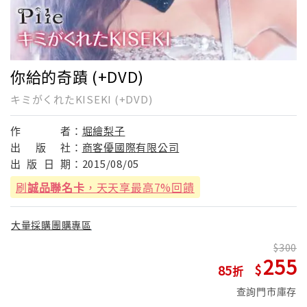
你給的奇蹟 (+DVD)
キミがくれたKISEKI (+DVD)
作
者：
堀繪梨子
出
版
社：
商客優國際有限公司
出
版
日
期：
2015/08/05
刷
誠品聯名卡
，天天享最高7%回饋
大量採購團購專區
300
255
85
查詢門市庫存