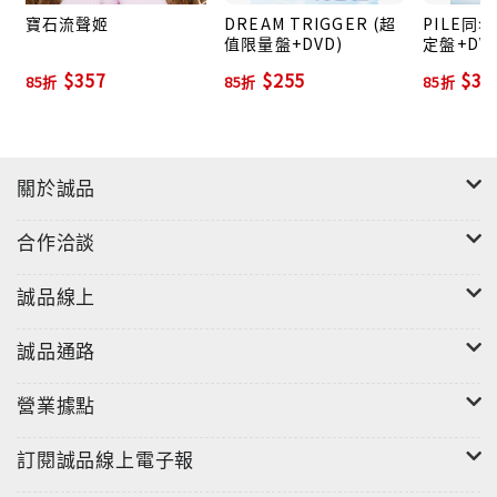
寶石流聲姬
DREAM TRIGGER (超
PILE同
值限量盤+DVD)
定盤+DVD
$357
$255
$35
85折
85折
85折
"
關於誠品
合作洽談
誠品線上
誠品通路
營業據點
訂閱誠品線上電子報