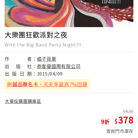
大樂團狂歡派對之夜
With the Big Band Party Night!!!
作
者：
橘子貝果
出
版
社：
商客優國際有限公司
出
版
日
期：
2015/04/09
刷
誠品聯名卡
，天天享最高7%回饋
大量採購團購專區
420
378
9
查詢門市庫存