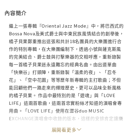
內容簡介
繼上一張專輯『Oriental Jazz Mode』中，將巴西式的
Bossa Nova及美式爵士與中東民族風情結合的創舉後，
橘子貝果鄭重推出這張和共計18名團員的大樂團進行合
作的特別專輯，在大樂團編制下，透過小號與薩克斯風
的完美結合、爵士鼓與打擊樂器的交相呼應，重新錄製
每一首橘子貝果迷永遠難忘的經典名曲。由出道單曲
「快樂谷」打頭陣，重新錄製「溫柔的夜」、「忍冬
花」、「空中花園」等等歷年新專輯的主打歌曲；不但
能回顧他們一路走來的輝煌歷史，更可以品味全新風格
的橘子貝果。 作品中最特別的是「遊魂」與「LOVE
LIFE」這兩首歌曲，這兩首忠實粉絲才知道的演唱會專
用曲。「LOVE LIFE」使用在澀谷duo MUSIC
EXCHANGE演唱會中收錄的版本，這樣的安排肯定讓樂
迷們倍感驚喜。
展開看更多