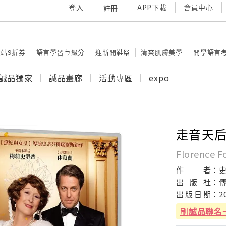
登入
APP下載
會員中心
註冊
站9折券
語言學習ㄅ級分
迎新開鞋祭
清爽肌膚美學
開學語言
誠品獨家
誠品畫廊
活動專區
expo
走音天
Florence F
作
者：
出
版
社：
出
版
日
期：
2
刷
誠品聯名