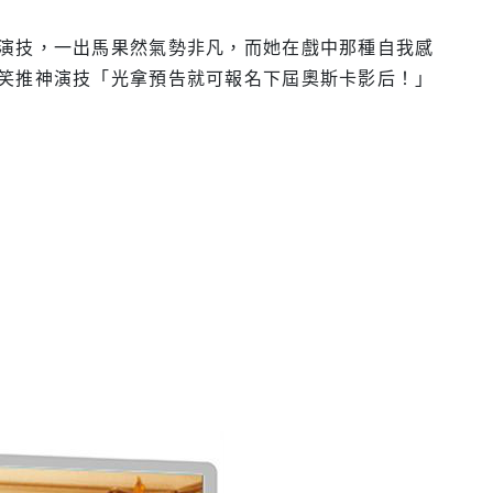
演技，一出馬果然氣勢非凡，而她在戲中那種自我感
笑推神演技「光拿預告就可報名下屆奧斯卡影后！」