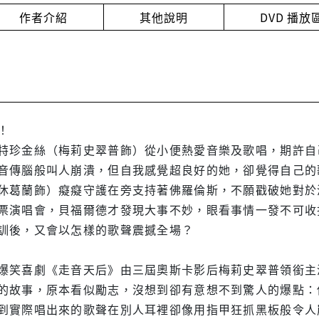
作者介紹
其他說明
DVD 播
！
特珍金絲（梅莉史翠普飾）從小便熱愛音樂及歌唱，期許自
音傳腦般叫人崩潰，但自我感覺超良好的她，卻覺得自己的
休葛蘭飾）癡癡守護在旁支持著佛羅倫斯，不願戳破她對於
票演唱會，貝福爾德才發現大事不妙，眼看事情一發不可收
訓後，又會以怎樣的歌聲震撼全場？
爆笑喜劇《走音天后》由三屆奧斯卡影后梅莉史翠普領銜主
的故事，原本看似勵志，沒想到卻有意想不到驚人的爆點：
到實際唱出來的歌聲在別人耳裡卻像用指甲狂抓黑板般令人