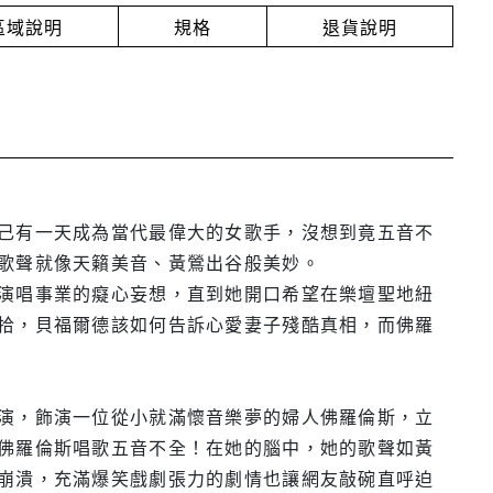
放區域說明
規格
退貨說明
己有一天成為當代最偉大的女歌手，沒想到竟五音不
歌聲就像天籟美音、黃鶯出谷般美妙。
演唱事業的癡心妄想，直到她開口希望在樂壇聖地紐
拾，貝福爾德該如何告訴心愛妻子殘酷真相，而佛羅
演，飾演一位從小就滿懷音樂夢的婦人佛羅倫斯，立
佛羅倫斯唱歌五音不全！在她的腦中，她的歌聲如黃
崩潰，充滿爆笑戲劇張力的劇情也讓網友敲碗直呼迫