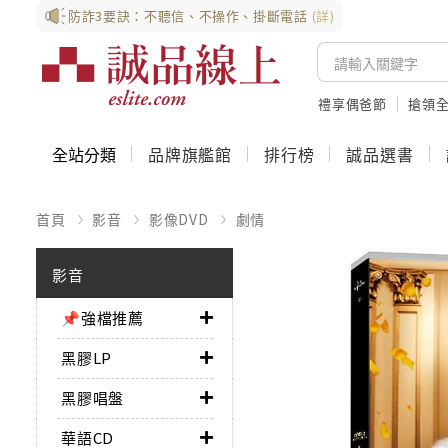
防詐3要訣：不聽信、不操作、掛斷電話
(詳)
禮享偶爸節
搶領全
全站分類
品牌旗艦館
排行榜
誠品選書
首頁
影音
影像DVD
劇情
影音
📌強檔推薦
黑膠LP
黑膠唱盤
華語CD