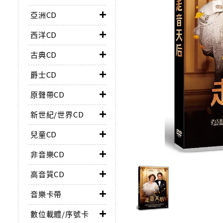
亞洲CD
西洋CD
古典CD
爵士CD
原聲帶CD
新世紀/世界CD
兒童CD
非音樂CD
高音質CD
音樂卡帶
數位載體/序號卡