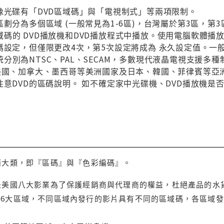
像光碟有「DVD區域碼」與「電視制式」等兩項限制。
區劃分為多個區域 (一般常見為1-6區)，台灣屬於第3區，
碼的 DVD播放機和DVD播放程式中播放。使用電腦軟體播
碼設定，但僅限更改4次，第5次設定將成為 永久設定值。一
分別為NTSC、PAL、SECAM，多數現代液晶電視支援多
與美國、加拿大、墨西哥等美洲國家及日本、韓國、菲律賓等亞
注意DVD的區碼說明。 如不確定家中光碟機、DVD播放機是
兩大類，即『區碼』與『色彩編碼』。
是美國八大影業為了保護經銷商與代理商的權益，杜絕產品的水
6大區域，不同區域內發行的影片具有不同的區域碼，各區域發