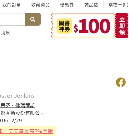
我的訂單
收藏商品
優惠券
誠品點
購物車(
)
0
考用展
后
oster Jenkins
史蒂芬．佛瑞爾斯
傳影互動股份有限公司
016/12/29
卡
，天天享最高7%回饋