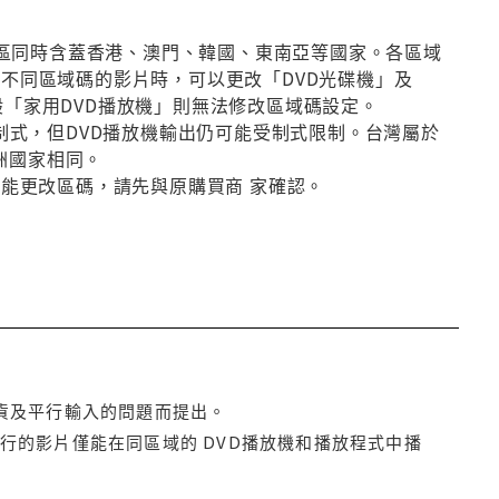
第3區同時含蓋香港、澳門、韓國、東南亞等國家。各區域
放不同區域碼的影片時，可以更改「DVD光碟機」及
般「家用DVD播放機」則無法修改區域碼設定。
種制式，但DVD播放機輸出仍可能受制式限制。台灣屬於
洲國家相同。
否能更改區碼，請先與原購買商 家確認。
貨及平行輸入的問題而提出。
行的影片僅能在同區域的 DVD播放機和播放程式中播