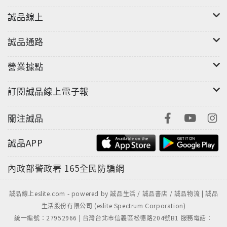
誠品線上
誠品通路
營業據點
訂閱誠品線上電子報
關注誠品
誠品APP
內政部警政署
165全民防騙網
誠品線上eslite.com - powered by 誠品生活 / 誠品書店 / 誠品物流 | 誠品
生活股份有限公司 (eslite Spectrum Corporation)
統一編號：27952966 | 台灣台北市信義區松德路204號B1 服務電話：