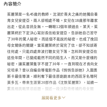
內容簡介
茱麗葉是一名45歲的教師，沈浸於喪夫之痛的她獨自養
育女兒安提亞，兩人卻相處不睦。女兒在18歲那年離家
出走，從此音訊全無。一轉眼12個年頭過去，某天，茱
麗葉終於下定決心寫封長信給安提亞，告訴她自己苦守
了30年的驚人秘密。而這個不能說的秘密，也成了挽回
母女關係的關鍵。當茱麗葉終於寫完了信，卻不知該寄
往何處，只能四處奔波打聽女兒下落，怎料到安提亞在
這些年間，已變成截然不同的陌生人。而又是什麼樣的
秘密，讓茱麗葉隻字不提了30年，一直到現在才肯向女
兒坦承？曾以自編自導電影作品《悄悄告訴她》入圍奧
斯卡最佳導演、順利奪下最佳原創劇本的西班牙名導阿
莫多瓦，帶來生涯第20部作品《沈默茱麗葉》，延續一
貫風格挑戰禁忌話題，描述一段決裂待修補的母女關
係。電影裡時常包含交錯複雜的故事情節及黑色幽默，
展開看更多
畫面更充滿強烈色調，全片劇情峰迴路轉，戲劇張力十