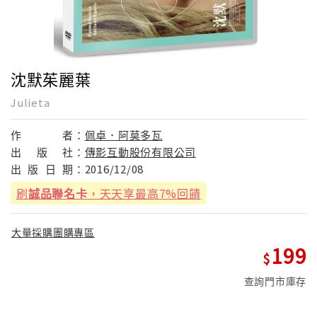
沈默茱麗葉
Julieta
作
者：
佩卓．阿莫多瓦
出
版
社：
傳影互動股份有限公司
出
版
日
期：
2016/12/08
刷
誠品聯名卡
，天天享最高7%回饋
大量採購團購專區
199
查詢門市庫存