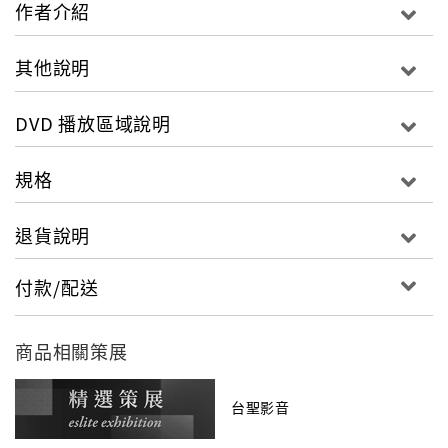
足，也讓國際媒體Screen International大讚「典型阿
作者介紹
莫多瓦之作，畫面滿是絲絨般的紅、藍、綠色彩！」故
事戲劇性十足宛如雲霄飛車般刺激急轉直下，精湛呈現
其他說明
「女人」角色的阿莫多瓦再度以《沈默茱麗葉》驚艷坎
城，展現「女性大師」風範，Time Out專文讚譽「細膩
DVD 播放區域說明
刻畫人心的悲傷與愧疚！」影音規格片長：99分字幕：
繁體中文類型：劇情螢幕比例：1.85:1分級：輔導級音
規格
效：Dolby 5.1發音：西班牙語規格：DVD-5 / 3區 /
NTSC
退貨說明
付款/配送
商品相關策展
台聖影音