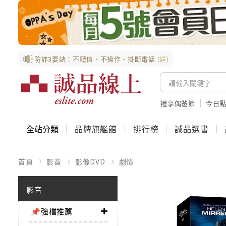
防詐3要訣：不聽信、不操作、掛斷電話
(詳)
禮享偶爸節
今日
全站分類
品牌旗艦館
排行榜
誠品選書
首頁
影音
影像DVD
劇情
影音
📌強檔推薦