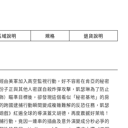
放區域說明
規格
退貨說明
經由美軍加入高空監視行動，好不容易在肯亞的秘密
份子正與其他人密謀自殺炸彈攻擊，凱瑟琳為了防止
飾）瞄準目標後，卻發現這個看似「秘密基地」的房
的跨國逮捕行動瞬間變成複雜難解的反恐任務，凱瑟
遊戲》紅遍全球的導演蓋文胡德，再度震撼好萊塢！
捕行動，竟因一連串的插曲及意外演變成分秒必爭的