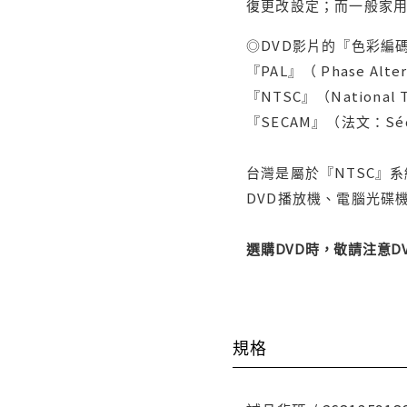
復更改設定；而一般家
◎DVD影片的『色彩編碼
『PAL』（ Phase Al
『NTSC』（Nationa
『SECAM』（法文：Séq
台灣是屬於『NTSC』
DVD播放機、電腦光碟機
選購DVD時，敬請注意
規格