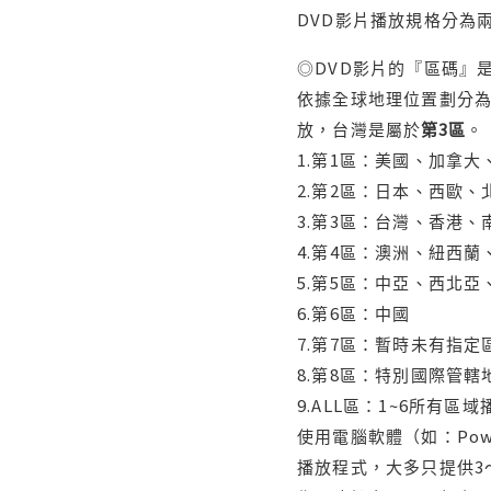
DVD影片播放規格分為
◎DVD影片的『區碼』
依據全球地理位置劃分為
放，台灣是屬於
第3區
。
1.第1區：美國、加拿
2.第2區：日本、西歐
3.第3區：台灣、香港
4.第4區：澳洲、紐西
5.第5區：中亞、西北
6.第6區：中國
7.第7區：暫時未有指定
8.第8區：特別國際管
9.ALL區：1~6所有區
使用電腦軟體（如：Po
播放程式，大多只提供3