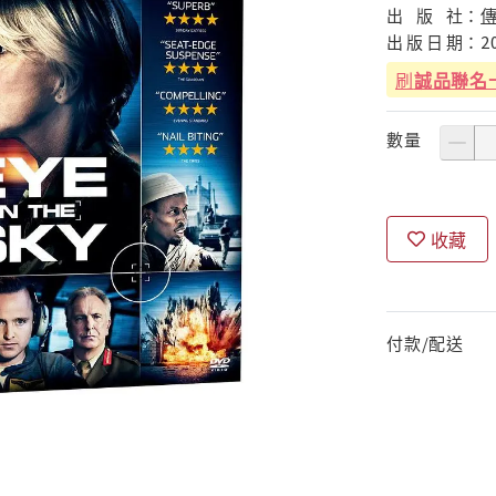
出
版
社：
出
版
日
期：
2
刷
誠品聯名
數量
收藏
付款/配送