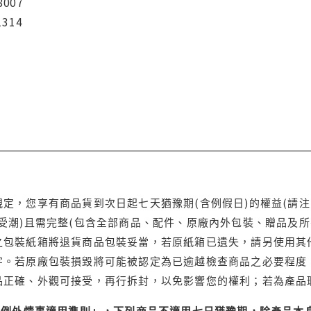
8007
1314
定，您享有商品貨到次日起七天猶豫期(含例假日)的權益(請
受潮)且需完整(包含全部商品、配件、原廠內外包裝、贈品及所
之包裝紙箱將退貨商品包裝妥當，若原紙箱已遺失，請另使用其
字。若原廠包裝損毀將可能被認定為已逾越檢查商品之必要程度，
品正確、外觀可接受，再行拆封，以免影響您的權利；若為產品
理例外情事適用準則」，下列商品不適用七日猶豫期，除產品本