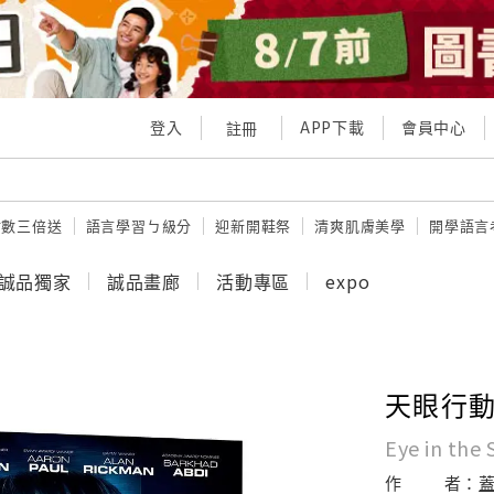
登入
APP下載
會員中心
註冊
點數三倍送
語言學習ㄅ級分
迎新開鞋祭
清爽肌膚美學
開學語言
誠品獨家
誠品畫廊
活動專區
expo
天眼行
Eye in the 
作
者：