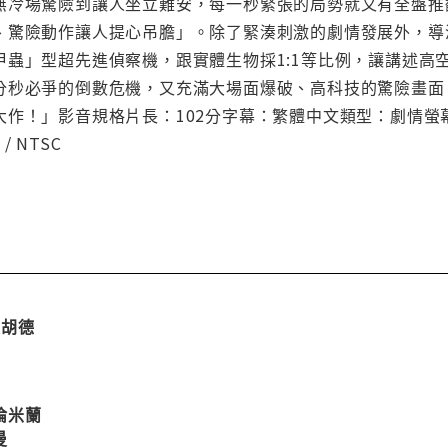
冷場驚險到讓人坐立難安，每一秒緊張的局勢就又有全盤推翻性的發展
、驚險動作讓人提心吊膽」。除了緊湊刺激的劇情發展外，導
蟲」型超先進偵察機，跟實體生物採1:1等比例，讓講述高空
秒必爭的倒數危機，又充滿大場面爆破、高科技的驚險畫面，讓
！」影音規格片長：102分字幕：繁體中文類型：劇情螢幕比例：
/ NTSC
文胡德
倫米蘭
曼