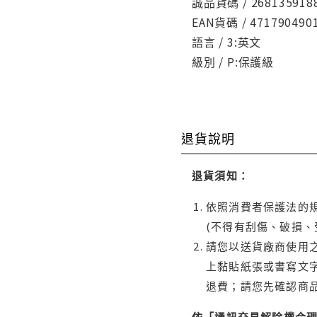
誠品貨碼 / 268135918
EAN貨碼 / 471790490
語言 / 3:英文
級別 / P:保護級
退貨說明
退貨須知：
依照消費者保護法的規
(不得有刮傷、破損、
請您以送貨廠商使用
上黏貼紙張或書寫文
退費；請您先確認商
依「通訊交易解除權合