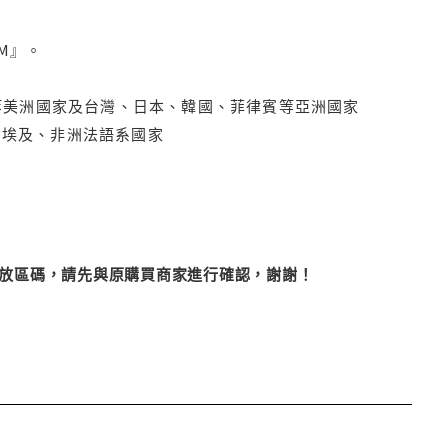
M』。
拿大、墨西哥等美洲國家及台灣、日本、韓國、菲律賓等亞洲國家
俄羅斯、埃及、非洲法語系國家
改播放區碼，請先與原購買商家進行確認，謝謝！