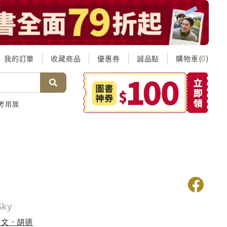
我的訂單
收藏商品
優惠券
誠品點
購物車(
)
0
考用展
動
Sky
蓋文．胡德