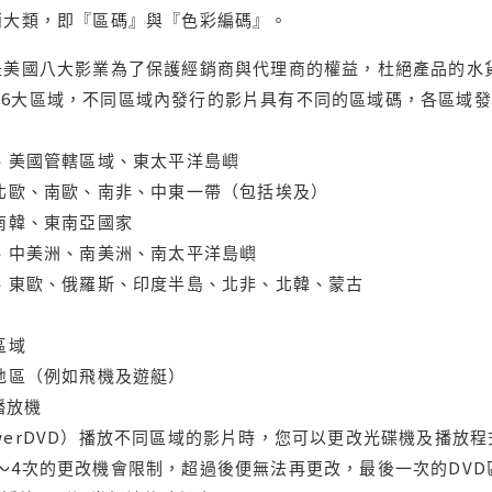
兩大類，即『區碼』與『色彩編碼』。
是美國八大影業為了保護經銷商與代理商的權益，杜絕產品的水
6大區域，不同區域內發行的影片具有不同的區域碼，各區域發
大、美國管轄區域、東太平洋島嶼
、北歐、南歐、南非、中東一帶（包括埃及）
、南韓、東南亞國家
蘭、中美洲、南美洲、南太平洋島嶼
亞、東歐、俄羅斯、印度半島、北非、北韓、蒙古
區域
轄地區（例如飛機及遊艇）
域播放機
werDVD）播放不同區域的影片時，您可以更改光碟機及播放
～4次的更改機會限制，超過後便無法再更改，最後一次的DV