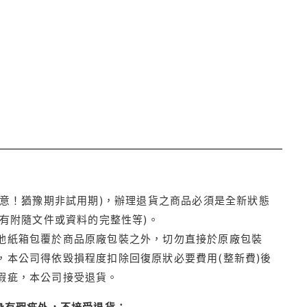
注意！猶豫期非試用期)，辦理退貨之商品必須是全新狀態
有附隨文件或資料的完整性等)。
他紙箱包覆於商品原廠包裝之外，切勿直接於原廠包裝
本公司得依毀損程度扣除回復原狀必要費用(整新費)後
瑕疵，本公司接受退貨。
身有瑕疵外，不接受退貨：