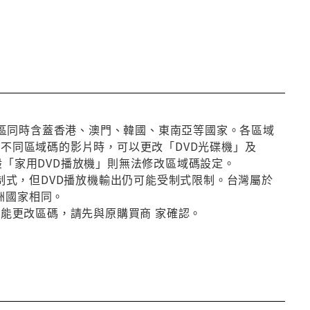
第3區同時含蓋香港、澳門、韓國、東南亞等國家。各區域
放不同區域碼的影片時，可以更改「DVD光碟機」及
般「家用DVD播放機」則無法修改區域碼設定。
種制式，但DVD播放機輸出仍可能受制式限制。台灣屬於
洲國家相同。
否能更改區碼，請先與原購買商 家確認。