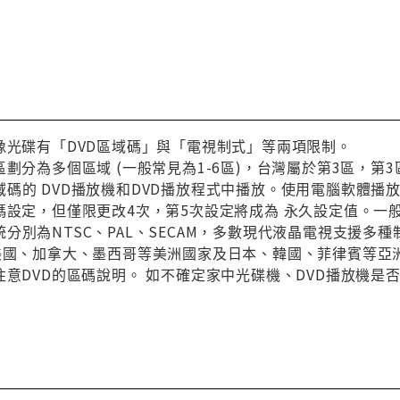
像光碟有「DVD區域碼」與「電視制式」等兩項限制。
區劃分為多個區域 (一般常見為1-6區)，台灣屬於第3區，
碼的 DVD播放機和DVD播放程式中播放。使用電腦軟體播
碼設定，但僅限更改4次，第5次設定將成為 永久設定值。一
分別為NTSC、PAL、SECAM，多數現代液晶電視支援多
與美國、加拿大、墨西哥等美洲國家及日本、韓國、菲律賓等亞
注意DVD的區碼說明。 如不確定家中光碟機、DVD播放機是