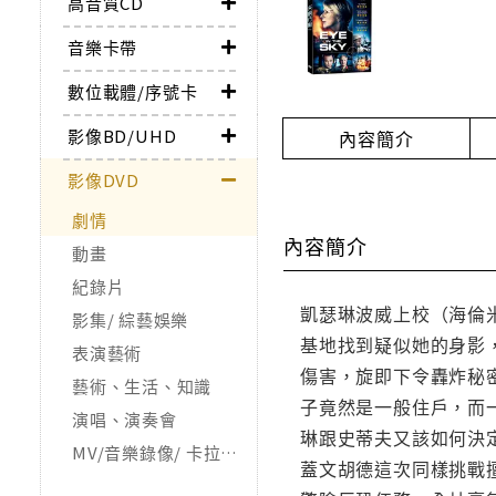
高音質CD
音樂卡帶
數位載體/序號卡
影像BD/UHD
內容簡介
影像DVD
劇情
內容簡介
動畫
紀錄片
凱瑟琳波威上校（海倫
影集/ 綜藝娛樂
基地找到疑似她的身影
表演藝術
傷害，旋即下令轟炸秘
藝術、生活、知識
子竟然是一般住戶，而
演唱、演奏會
琳跟史蒂夫又該如何決
MV/音樂錄像/ 卡拉OK
蓋文胡德這次同樣挑戰