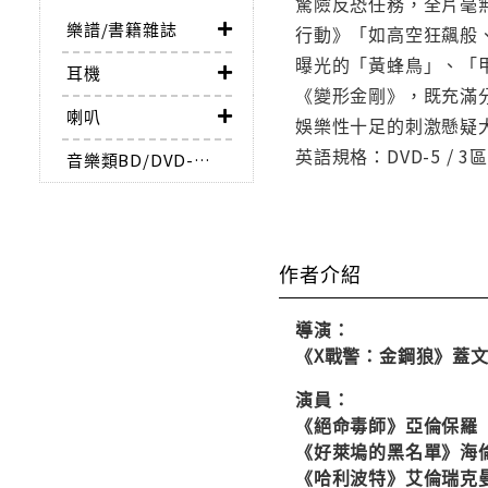
驚險反恐任務，全片毫無
樂譜/書籍雜誌
行動》「如高空狂飆般
曝光的「黃蜂鳥」、「甲
耳機
《變形金剛》，既充滿分
喇叭
娛樂性十足的刺激懸疑大作
英語規格：DVD-5 / 3區 
音樂類BD/DVD-AUDIO
作者介紹
導演：
《X戰警：金鋼狼》蓋
演員：
《絕命毒師》亞倫保羅
《好萊塢的黑名單》海
《哈利波特》艾倫瑞克