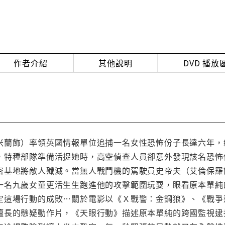
作者介紹
其他說明
DVD 播
米蘭飾）率領英國情報單位追捕一名女性恐怖份子長達六年，
，特種部隊準備活捉她時，高空偵查人員卻意外發現該名恐怖
密基地將敵人殲滅。當無人戰鬥機的駕駛員史帝夫（艾倫保羅
一名九歲女童更活生生跑進他的攻擊範圍玩耍，眼看原本單純
定這場行動的成敗…關於電影以《Ｘ戰警：金鋼狼》、《戰爭
擅長的懸疑動作片，《天眼行動》描述原本單純的跨國監視逮