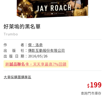
好萊塢的黑名單
Trumbo
作
者：
傑．洛奇
出
版
社：
傳影互動股份有限公司
出
版
日
期：
2016/05/26
刷
誠品聯名卡
，天天享最高7%回饋
大量採購團購專區
199
查詢門市庫存