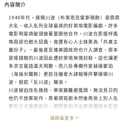
內容簡介
1940年代，達頓川波（布萊恩克雷斯頓飾）是鼎鼎
大名、收入名列全球最高的好萊塢電影編劇，許多
電影明星擠破頭搶著要跟他合作，川波在影壇呼風
喚雨卻也樹大招風，竟遭有心人士抹黑為「共產主
義份子」，最後甚至連美國政府也介入調查，原本
是搖錢樹的川波因此遭好萊塢無情封殺，這也讓更
多流言蜚語滿天飛散，而八卦專欄作家赫達霍珀
（海倫米蘭飾）更抓住機會大肆報導抨擊達頓川
波，掀起「反川波」聲浪。
川波被迫改名換姓、舉家搬離避風頭，無法見日的
他仍不放棄寫作，靠著撰寫劇本然後再掛上別人名
字的方式繼續創作，期間更創作出奧黛麗赫本影史
經典《羅馬假期》，一舉奪下奧斯卡大獎，但小金
展開看更多
人獎座上印的名字卻不是他。飽受打壓的達頓川波