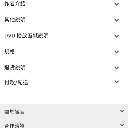
誓與背叛他的好萊塢抗戰到底，讓自己在惡名昭彰
作者介紹
的「好萊塢黑名單」上除名…
其他說明
關於電影
改編自好萊塢真人真事的《好萊塢的黑名單》（英
DVD 播放區域說明
文片名：Trumbo），由《絕命毒師》金球獎影帝
布萊恩克雷斯頓精湛詮釋傳奇人物知名電影編劇達
規格
頓川波，川波是寫出《羅馬假期》、《萬夫莫
敵》、《出埃及記》等曠世影史經典的大編劇家，
退貨說明
因被美國政府抹黑為共產激進份子而身敗名裂，原
本呼風喚雨的他竟成為1940年代電影界惡名昭彰
付款/配送
「好萊塢黑名單」的一員，在接下來的日子裡，他
寫出來的劇本，都因為好萊塢片廠及電影公司不願
跟他有所牽連，而被改名換姓冠上別人的名字，他
關於誠品
筆下的《羅馬假期》甚至在當年奪下奧斯卡大獎
時，上台領獎、獎座上刻的名字也都是別人。
合作洽談