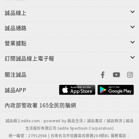
布萊恩克雷斯頓在戲中既瘋狂、敏感、又感性的演
技讓國際影評一致讚譽，在電影獎頒獎季時先是在
誠品線上
美國演員工會入圍3項大獎成為最大贏家後，也順
利入圍金球獎2項大獎，現更傳出捷報入圍奧斯卡
誠品通路
最佳男主角獎，挺進奧斯卡影帝決戰，氣勢看好封
營業據點
帝！
訂閱誠品線上電子報
影音規格
發音：英語
關注誠品
字幕：繁體
中文螢幕:：1.85:1
誠品APP
音效：杜比5.1片長：124分
內政部警政署
165全民防騙網
誠品線上eslite.com - powered by 誠品生活 / 誠品書店 / 誠品物流 | 誠品
生活股份有限公司 (eslite Spectrum Corporation)
統一編號：27952966 | 台灣台北市信義區松德路204號B1 服務電話：