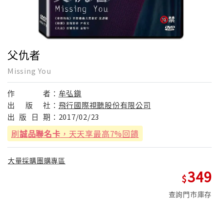
父仇者
Missing You
作
者：
牟弘鎭
出
版
社：
飛行國際視聽股份有限公司
出
版
日
期：
2017/02/23
刷
誠品聯名卡
，天天享最高7%回饋
大量採購團購專區
349
查詢門市庫存