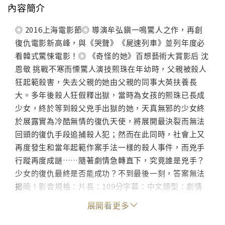
內容簡介
◎ 2016上海電影節◎ 導演牟弘鎭一鳴驚人之作，再創
復仇電影新高峰，與《哭聲》《屍速列車》並列年度必
看韓式驚悚電影！◎ 《奇怪的她》百想藝術大賞影后 沈
恩敬 挑戰不寒而慄驚人演技熙珠在年幼時，父親被殺人
狂起範殺害，失去父親的她由父親的同事大英扶養長
大。多年後殺人狂假釋出獄，當時為女孩的熙珠已長成
少女，終於等到殺父兇手出獄的她，天真無邪的少女終
於展露實為冷酷無情的復仇天使，將展開最決裂而無法
回頭的復仇手段追捕殺人犯；然而在此同時，社會上又
再度發生和當年起範作案手法一樣的殺人事件，而兇手
行蹤再度成謎……隨著劇情急轉直下，究竟誰是兇手？
少女的復仇最終是否能成功？不到最後一刻，答案無法
揭曉！影音規格：片長：109分字幕：中文類型：劇情
螢幕比例：16:9分級：限制級音效：Dolby 2.0發音：韓
展開看更多
語規格：D5 / 3區 / NTSC