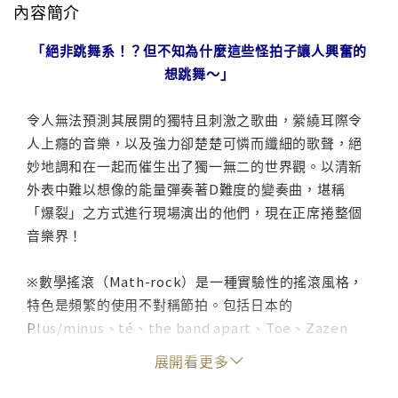
內容簡介
「絕非跳舞系！？但不知為什麼這些怪拍子讓人興奮的
想跳舞～」
令人無法預測其展開的獨特且刺激之歌曲，縈繞耳際令
人上癮的音樂，以及強力卻楚楚可憐而纖細的歌聲，絕
妙地調和在一起而催生出了獨一無二的世界觀。以清新
外表中難以想像的能量彈奏著D難度的變奏曲，堪稱
「爆裂」之方式進行現場演出的他們，現在正席捲整個
音樂界！
※數學搖滾（Math-rock）是一種實驗性的搖滾風格，
特色是頻繁的使用不對稱節拍。包括日本的
Plus/minus、té、the band apart、Toe、Zazen
Boys等都是包含Math-rock風格的樂團。
展開看更多
tricot Asia Tour 2015 確定登台!