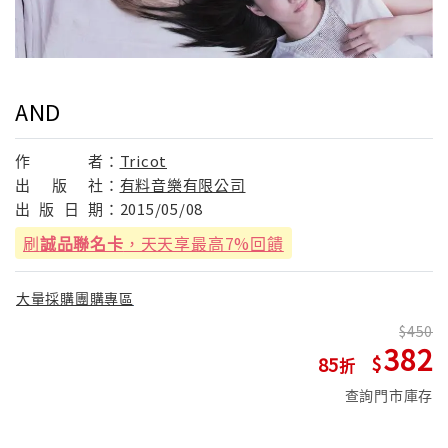
AND
作
者：
Tricot
出
版
社：
有料音樂有限公司
出
版
日
期：
2015/05/08
刷
誠品聯名卡
，天天享最高7%回饋
大量採購團購專區
450
382
85
查詢門市庫存