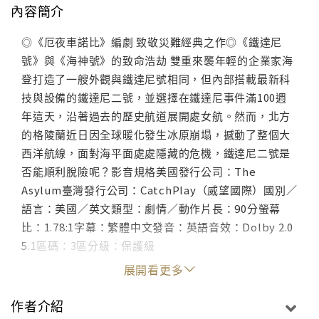
內容簡介
◎《厄夜車諾比》編劇 致敬災難經典之作◎《鐵達尼
號》與《海神號》的致命浩劫 雙重來襲年輕的企業家海
登打造了一艘外觀與鐵達尼號相同，但內部搭載最新科
技與設備的鐵達尼二號，並選擇在鐵達尼事件滿100週
年這天，沿著過去的歷史航道展開處女航。然而，北方
的格陵蘭近日因全球暖化發生冰原崩塌，撼動了整個大
西洋航線，面對海平面處處隱藏的危機，鐵達尼二號是
否能順利脫險呢？影音規格美國發行公司：The
Asylum臺灣發行公司：CatchPlay（威望國際）國別／
語言：美國／英文類型：劇情／動作片長：90分螢幕
比：1.78:1字幕：繁體中文發音：英語音效：Dolby 2.0
5.1區碼：3區分級：保護級
展開看更多
作者介紹