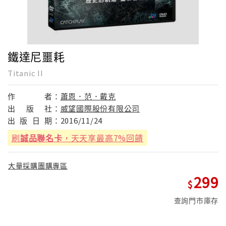
鐵達尼噩耗
Titanic II
作
者：
蕭恩．范．戴克
出
版
社：
威望國際股份有限公司
出
版
日
期：
2016/11/24
刷
誠品聯名卡
，天天享最高7%回饋
大量採購團購專區
299
查詢門市庫存