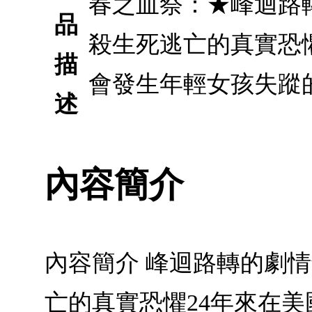
春之血祭：★峰迴路
品
殺生死逃亡的真實恐
描
會發生年輕女孩失蹤
述
內容簡介
內容簡介 峰迴路轉的劇情
亡的真實恐懼24年來在