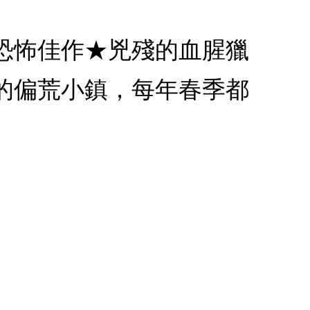
恐怖佳作★兇殘的血腥獵
的偏荒小鎮，每年春季都