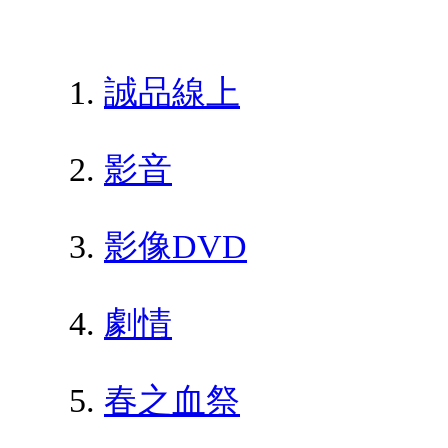
誠品線上
影音
影像DVD
劇情
春之血祭