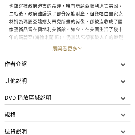
也難逃被政府迫害的命運，唯有瑪麗亞順利逃亡美國。
二戰後，政府雖歸還了部分家族財產，但幾幅由畫家克
林姆為瑪麗亞嬸嬸艾蒂兒所畫的肖像，卻被沒收成了國
家藝術品留在奧地利美術館。如今，在美國生活了幾十
年的瑪麗亞(海倫米蘭 飾)，仍無法忘卻家破人亡的慘烈
記憶，她現在唯一能做的就是將畫作奪回、讓歷史還她
展開看更多
公道，於是她找了一位美國律師(萊恩雷諾斯 飾)，準備
到奧地利對國家美術館提出告訴，一同為遲來的正義奮
作者介紹
鬥到底。
其他說明
繁體中文 英語發音 2.35:1 NTSC
DVD 播放區域說明
規格
退貨說明