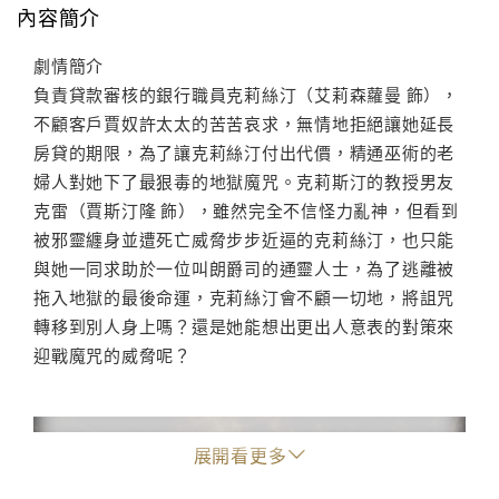
內容簡介
劇情簡介
負責貸款審核的銀行職員克莉絲汀（艾莉森蘿曼 飾），
不顧客戶賈奴許太太的苦苦哀求，無情地拒絕讓她延長
房貸的期限，為了讓克莉絲汀付出代價，精通巫術的老
婦人對她下了最狠毒的地獄魔咒。克莉斯汀的教授男友
克雷（賈斯汀隆 飾），雖然完全不信怪力亂神，但看到
被邪靈纏身並遭死亡威脅步步近逼的克莉絲汀，也只能
與她一同求助於一位叫朗爵司的通靈人士，為了逃離被
拖入地獄的最後命運，克莉絲汀會不顧一切地，將詛咒
轉移到別人身上嗎？還是她能想出更出人意表的對策來
迎戰魔咒的威脅呢？
展開看更多