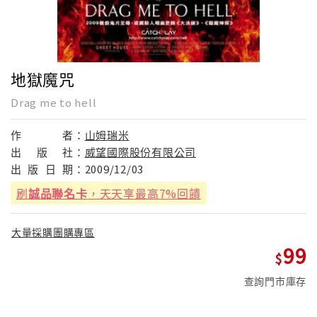
地獄魔咒
Drag me to hell
作
者：
山姆瑞米
出
版
社：
威望國際股份有限公司
出
版
日
期：
2009/12/03
刷
誠品聯名卡
，天天享最高7%回饋
大量採購團購專區
99
查詢門市庫存