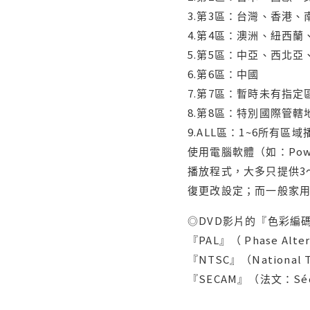
3.第3區：台灣、香港
4.第4區：澳洲、紐西
5.第5區：中亞、西北
6.第6區：中國
7.第7區：暫時未有指定
8.第8區：特別國際管
9.ALL區：1~6所有區
使用電腦軟體（如：Po
播放程式，大多只提供3
復更改設定；而一般家
◎DVD影片的『色彩編碼
『PAL』（ Phase Al
『NTSC』（Nationa
『SECAM』（法文：Séq