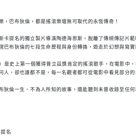
樂，巴布狄倫，都是搖滾樂壇無可取代的永恆傳奇！
斯卡提名的獨立製片導演陶德海恩斯，脫離了傳統傳記片範
現巴布狄倫的七段生命歷程與身份轉換，遊走於幻想與寫實
ylan）是史上第一個獲得普立茲獎肯定的搖滾歌手，在電影
何人，卻也誰都不是，每一名觀者都可從電影中看見部分的
布狄倫一生、不為人所知的故事，還能聽到未曾收錄至任何
角
角提名