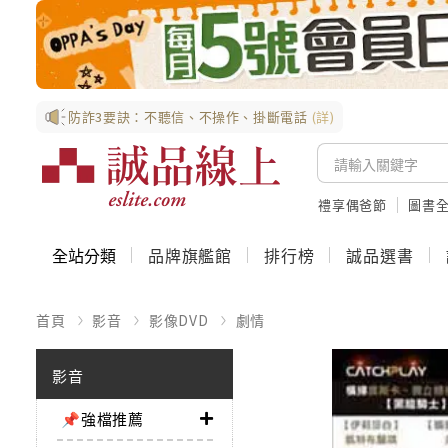
防詐3要訣：不聽信、不操作、掛斷電話
(詳)
禮享偶爸節
圖書全
全站分類
品牌旗艦館
排行榜
誠品選書
首頁
影音
影像DVD
劇情
影音
📌強檔推薦