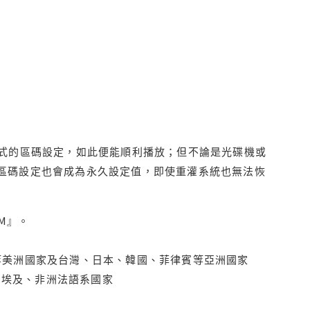
程式的區碼設定，如此便能順利播放；但不論是光碟機或
D區碼設定也會成為永久設定值，即使重灌系統也無法恢
M』。
拿大、墨西哥等美洲國家及台灣、日本、韓國、菲律賓等亞洲國家
俄羅斯、埃及、非洲法語系國家