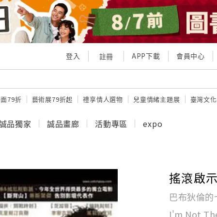
登入
APP下載
會員中心
註冊
面79折
藝術展79折起
禮享情人選物
兒童情緒主題展
臺灣文化
誠品獨家
誠品畫廊
活動專區
expo
搖滾啟
巴布狄倫的
I'm Not Th