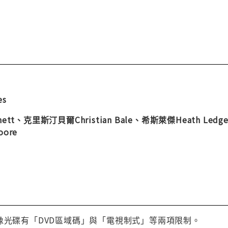
es
hett、克里斯汀貝爾Christian Bale、希斯萊傑Heath Ledg
oore
像光碟有「DVD區域碼」與「電視制式」等兩項限制。