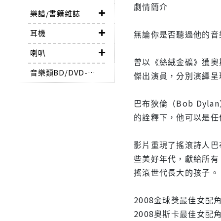
劇情簡介
樂譜/書籍雜誌
耳機
無論你是否聽過他的音
喇叭
曾以《絲絨金礦》獲奧
音樂類BD/DVD-AUDIO
傑出演員，分別演繹呈
巴布狄倫（Bob D
的詮釋下，他可以是任
影片重現了搖滾詩人巴
些美好年代，獻給所有
搖滾世代長大的孩子。
2008金球獎最佳女配
2008奧斯卡最佳女配