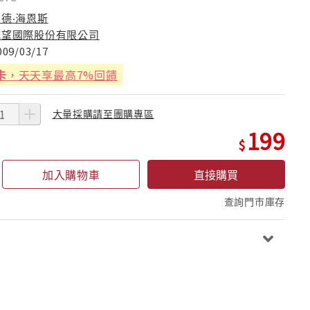
陶德‧海恩斯
威望國際股份有限公司
009/03/17
卡
，天天享最高7%回饋
大量採購請至團購專區
199
加入購物車
直接購買
查詢門市庫存