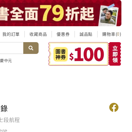
我的訂單
收藏商品
優惠券
誠品點
購物車(
)
0
慶中元
示錄
七段航程
ere