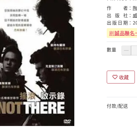
作
者：
出
版
社：
出
版
日
期：
2
刷
誠品聯名
數量
收藏
付款/配送