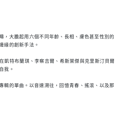
疇，大膽起用六個不同年齡、長相、膚色甚至性別的
邊緣的創新手法。
中，在凱特布蘭琪、李察吉爾、希斯萊傑與克里斯汀貝爾
自我。
專輯的單曲。以音速溯往，回憶青春、搖滾、以及那