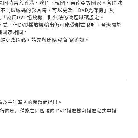
第3區同時含蓋香港、澳門、韓國、東南亞等國家。各區域
放不同區域碼的影片時，可以更改「DVD光碟機」及
般「家用DVD播放機」則無法修改區域碼設定。
種制式，但DVD播放機輸出仍可能受制式限制。台灣屬於
洲國家相同。
否能更改區碼，請先與原購買商 家確認。
貨及平行輸入的問題而提出。
行的影片僅能在同區域的 DVD播放機和播放程式中播