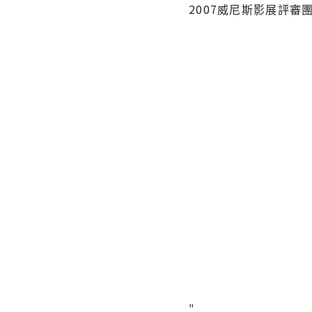
2007威尼斯影展評審
"