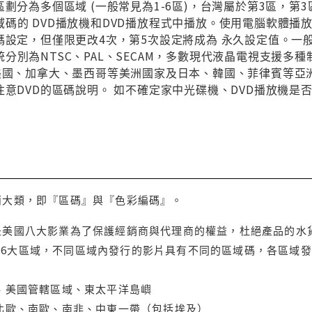
區劃分為多個區域 (一般常見為1-6區)，台灣屬於第3區，
碼的 DVD播放機和DVD播放程式中播放。使用電腦軟體播
碼設定，但僅限更改4次，第5次設定將成為 永久設定值。一
分別為NTSC、PAL、SECAM，多數現代液晶電視支援多
與美國、加拿大、墨西哥等美洲國家及日本、韓國、菲律賓等亞
注意DVD的區碼說明。 如不確定家中光碟機、DVD播放機是
兩大類，即『區碼』與『色彩編碼』。
是美國八大影業為了保護經銷商與代理商的權益，杜絕產品的水
6大區域，不同區域內發行的影片具有不同的區域碼，各區域發
大、美國管轄區域、東太平洋島嶼
、北歐、南歐、南非、中東一帶（包括埃及）