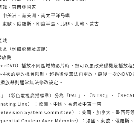
、南韓、東南亞國家
蘭、中美洲、南美洲、南太平洋島嶼
亞、東歐、俄羅斯、印度半島、北非、北韓、蒙古
區域
轄地區（例如飛機及遊艇）
域播放機
werDVD）播放不同區域的影片時，您可以更改光碟機及播放
～4次的更改機會限制，超過後便無法再更改，最後一次的DV
用播放器則通常無法修改設定。
』（彩色電視廣播標準）分為『PAL』、『NTSC』、『SECA
ternating Line） ：歐洲、中國、香港及中東一帶
l Television System Committee）：美國、加
uential Couleur Avec Mémoire）：法國、東歐、