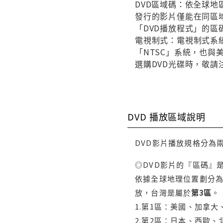
DVD區域碼：依全球地
發行的影片僅能在同區域
「DVD播放程式」的區
電視制式：電視制式系統
「NTSC」系統，也
選購DVD光碟時，敬請
DVD 播放區域說明
DVD影片播放規格分為
◎DVD影片的『區碼』
依據全球地理位置劃分為
放，台灣是屬於
第3區
。
1.第1區：美國、加拿
2.第2區：日本、西歐