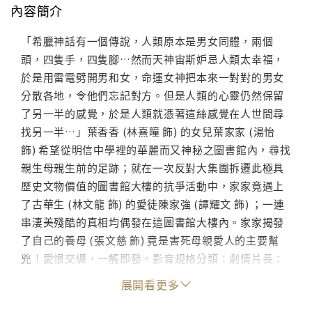
內容簡介
「希臘神話有一個傳說，人類原本是男女同體，兩個
頭，四隻手，四隻腳…然而天神宙斯妒忌人類太幸福，
於是用雷電劈開男和女，命運女神把本來一對對的男女
分散各地，令他們忘記對方。但是人類的心靈仍然保留
了另一半的感覺，於是人類就憑著這絲感覺在人世間尋
找另一半…」葉香香 (林熹瞳 飾) 的女兒葉家家 (湯怡
飾) 希望從明信中學裡的華麗而又神秘之圖書館內，尋找
親生母親生前的足跡；就在一次反對大集團拆遷此極具
歷史文物價值的圖書館大樓的抗爭活動中，家家竟遇上
了古華生 (林文龍 飾) 的愛徒陳家強 (譚耀文 飾) ；一連
串淒美殘酷的真相均偶發在這圖書館大樓內。家家揭發
了自己的養母 (張文慈 飾) 竟是害死母親愛人的主要幫
兇！愛恨交纒，一觸即發。影音規格分類：劇情片長：
約 107 分鐘分級：輔12發音：粵語 杜比 5.1字幕：中、
展開看更多
英螢幕比例：16:9