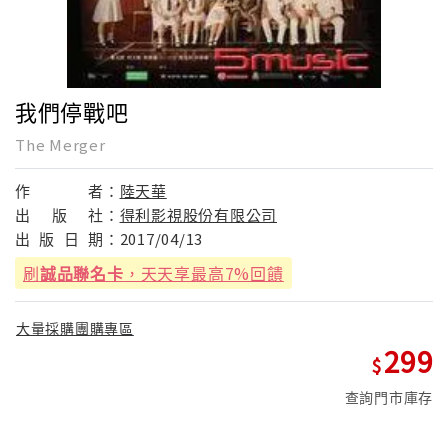
我們停戰吧
The Merger
作
者：
陸天華
出
版
社：
得利影視股份有限公司
出
版
日
期：
2017/04/13
刷
誠品聯名卡
，天天享最高7%回饋
大量採購團購專區
299
查詢門市庫存