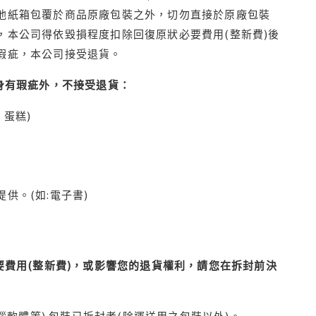
他紙箱包覆於商品原廠包裝之外，切勿直接於原廠包裝
本公司得依毀損程度扣除回復原狀必要費用(整新費)後
瑕疵，本公司接受退貨。
身有瑕疵外，不接受退貨：
蛋糕)
供。(如:電子書)
費用(整新費)，或影響您的退貨權利，請您在拆封前決
腦軟體等) 包裝已拆封者(除運送用之包裝以外)。