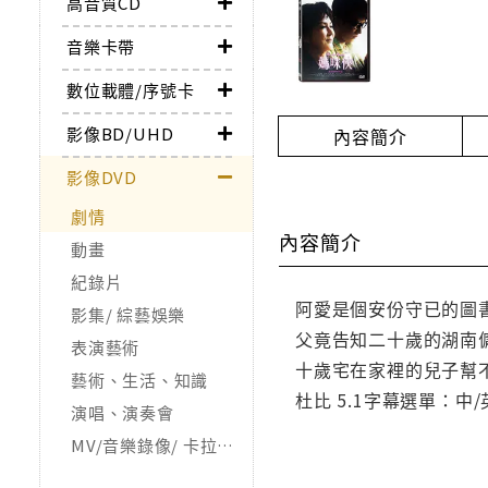
高音質CD
音樂卡帶
數位載體/序號卡
影像BD/UHD
內容簡介
影像DVD
劇情
內容簡介
動畫
紀錄片
阿愛是個安份守已的圖
影集/ 綜藝娛樂
父竟告知二十歲的湖南
表演藝術
十歲宅在家裡的兒子幫不
藝術、生活、知識
杜比 5.1字幕選單：中/
演唱、演奏會
MV/音樂錄像/ 卡拉OK