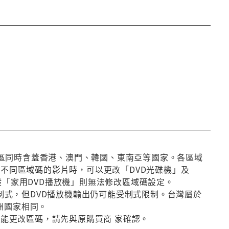
第3區同時含蓋香港、澳門、韓國、東南亞等國家。各區域
放不同區域碼的影片時，可以更改「DVD光碟機」及
般「家用DVD播放機」則無法修改區域碼設定。
種制式，但DVD播放機輸出仍可能受制式限制。台灣屬於
洲國家相同。
否能更改區碼，請先與原購買商 家確認。