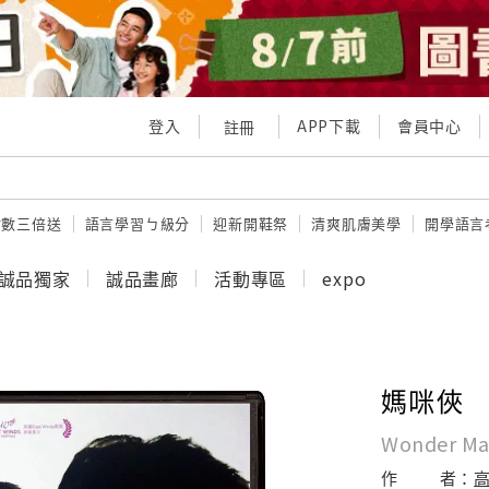
登入
APP下載
會員中心
註冊
點數三倍送
語言學習ㄅ級分
迎新開鞋祭
清爽肌膚美學
開學語言
誠品獨家
誠品畫廊
活動專區
expo
媽咪俠
Wonder M
作
者：