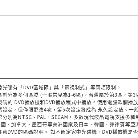
像光碟有「DVD區域碼」與「電視制式」等兩項限制。
區劃分為多個區域 (一般常見為1-6區)，台灣屬於第3區，
碼的 DVD播放機和DVD播放程式中播放。使用電腦軟體播
碼設定，但僅限更改4次，第5次設定將成為 永久設定值。一
分別為NTSC、PAL、SECAM，多數現代液晶電視支援多
與美國、加拿大、墨西哥等美洲國家及日本、韓國、菲律賓等亞
注意DVD的區碼說明。 如不確定家中光碟機、DVD播放機是