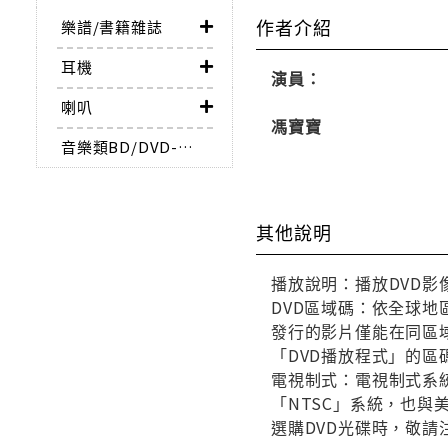
作者介紹
樂譜/書籍雜誌
耳機
演員：
喇叭
馮寶寶
音樂類BD/DVD-AUDIO
其他說明
播放說明：播放DVD影
DVD區域碼：依全球地
發行的影片僅能在同區域
「DVD播放程式」的區
電視制式：電視制式系統
「NTSC」系統，也
選購DVD光碟時，敬請