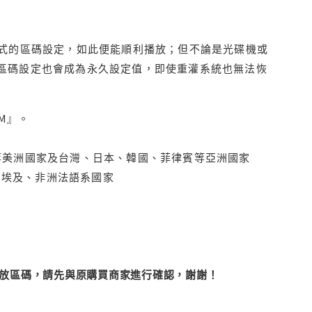
程式的區碼設定，如此便能順利播放；但不論是光碟機或
D區碼設定也會成為永久設定值，即使重灌系統也無法恢
M』。
拿大、墨西哥等美洲國家及台灣、日本、韓國、菲律賓等亞洲國家
俄羅斯、埃及、非洲法語系國家
改播放區碼，請先與原購買商家進行確認，謝謝！