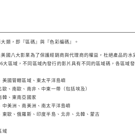
兩大類，即『區碼』與『色彩編碼』。
是美國八大影業為了保護經銷商與代理商的權益，杜絕產品的水
6大區域，不同區域內發行的影片具有不同的區域碼，各區域發
大、美國管轄區域、東太平洋島嶼
、北歐、南歐、南非、中東一帶（包括埃及）
、南韓、東南亞國家
蘭、中美洲、南美洲、南太平洋島嶼
亞、東歐、俄羅斯、印度半島、北非、北韓、蒙古
區域