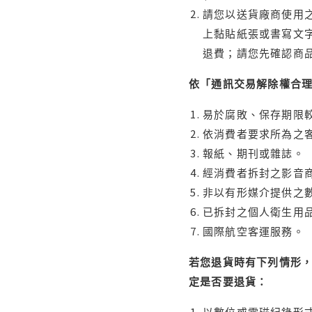
請您以送貨廠商使用
上黏貼紙張或書寫文
退費；請您先確認商
依「通訊交易解除權合
易於腐敗、保存期限較
依消費者要求所為之客
報紙、期刊或雜誌。
經消費者拆封之影音
非以有形媒介提供之數
已拆封之個人衛生用品
國際航空客運服務。
若您退貨時有下列情形，
定是否要退貨：
以數位或電磁紀錄形式