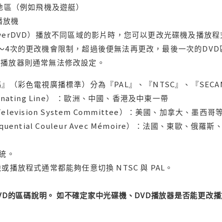
轄地區（例如飛機及遊艇）
域播放機
werDVD）播放不同區域的影片時，您可以更改光碟機及播放
～4次的更改機會限制，超過後便無法再更改，最後一次的DV
用播放器則通常無法修改設定。
』（彩色電視廣播標準）分為『PAL』、『NTSC』、『SECA
ternating Line） ：歐洲、中國、香港及中東一帶
l Television System Committee）：美國、加
uential Couleur Avec Mémoire）：法國、東歐、
系統。
或播放程式通常都能夠任意切換 NTSC 與 PAL。
DVD的區碼說明。 如不確定家中光碟機、DVD播放器是否能更