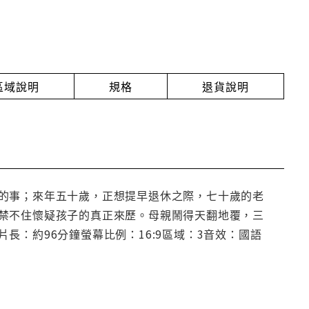
放區域說明
規格
退貨說明
的事；來年五十歲，正想提早退休之際，七十歲的老
禁不住懷疑孩子的真正來歷。母親鬧得天翻地覆，三
：約96分鐘螢幕比例：16:9區域：3音效：國語