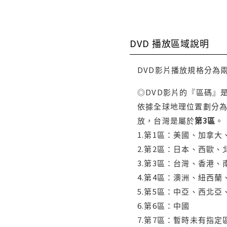
DVD 播放區域說明
DVD影片播放規格分為
◎DVD影片的『區碼』
依據全球地理位置劃分為
放，台灣是屬於
第3區
。
1.第1區：美國、加拿
2.第2區：日本、西歐
3.第3區：台灣、香港
4.第4區：澳洲、紐西
5.第5區：中亞、西北
6.第6區：中國
7.第7區：暫時未有指定