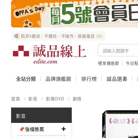
防詐3要訣：不聽信、不操作、掛斷電話
(詳)
禮享偶爸節
今日
全站分類
品牌旗艦館
排行榜
誠品選書
首頁
影音
影像DVD
劇情
影音
📌強檔推薦