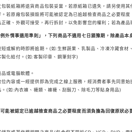
之包裝紙箱將退貨商品包裝妥當，若原紙箱已遺失，請另使用其
字。若原廠包裝損毀將可能被認定為已逾越檢查商品之必要程度，
品正確、外觀可接受，再行拆封，以免影響您的權利；若為產品
理例外情事適用準則」，下列商品不適用七日猶豫期，除產品本
短或解約時即將逾期。(如:生鮮蔬果、乳製品、冷凍冷藏食材、
製化給付。(如:客製印章、鋼筆刻字)
商品或電腦軟體。
位內容或一經提供即為完成之線上服務，經消費者事先同意始提
。(如:內衣褲、襪類、褲襪、刮鬍刀、除毛刀等貼身用品)
可能被認定已逾越檢查商品之必要程度而須負擔為回復原狀必要
儲存或著作權相關之商品(包含但不限於CD、VCD、DVD、電