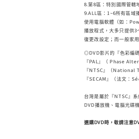
8.第8區：特別國際管
9.ALL區：1~6所有區
使用電腦軟體（如：Po
播放程式，大多只提供3
復更改設定；而一般家
◎DVD影片的『色彩編碼
『PAL』（ Phase Al
『NTSC』（Nationa
『SECAM』（法文：Séq
台灣是屬於『NTSC』
DVD播放機、電腦光碟機
選購DVD時，敬請注意