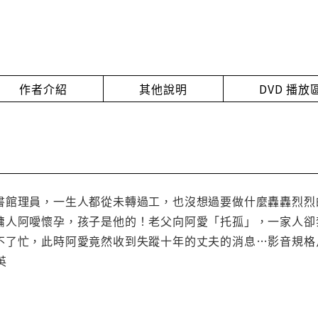
作者介紹
其他說明
DVD 播
書館理員，一生人都從未轉過工，也沒想過要做什麼轟轟烈烈
傭人阿噯懷孕，孩子是他的！老父向阿愛「托孤」，一家人卻
了忙，此時阿愛竟然收到失蹤十年的丈夫的消息…影音規格片長
英