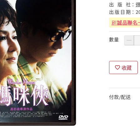
出
版
社：
出
版
日
期：
2
刷
誠品聯名
數量
收藏
付款/配送