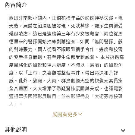
內容簡介
西班牙南部小鎮內，正值花樣年華的姊妹神祕失蹤。幾
天後，屍體在沼澤區被發現，死狀甚慘，顯示生前遭受
殘忍凌虐。這已是連續第三年有少女被殺害。兩位從馬
德里來的警探開始抽絲剝繭追查，如同「無間警探」般
的對峙張力，兩人從看不順眼到攜手合作，幾度和狡猾
的兇手擦身而過，甚至連生命都受到威脅。 本片透過高
度風格化的攝影和場片調度，不時以「鳥瞰」的攝影角
度，以「上帝」之姿觀看整個事件，帶出命運和荒謬
感。此外，迷霧、大雨、群鳥劃過天空的視覺元素貫穿
全片畫面，大大增添了懸疑驚悚氛圍與美感，也讓電影
獲得眾多國際影展矚目，並被影評譽為「大衛芬奇接班
人」。
展開看更多
其他說明