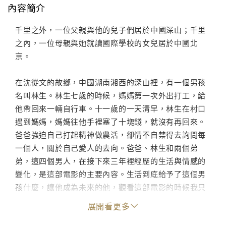
內容簡介
千里之外，一位父親與他的兒子們居於中國深山；千里
之內，一位母親與她就讀國際學校的女兒居於中國北
京。
在沈從文的故鄉，中國湖南湘西的深山裡，有一個男孩
名叫林生。林生七歲的時候，媽媽第一次外出打工，給
他帶回來一輛自行車。十一歲的一天清早，林生在村口
遇到媽媽，媽媽往他手裡塞了十塊錢，就沒有再回來。
爸爸強迫自己打起精神做農活，卻情不自禁得去詢問每
一個人，關於自己愛人的去向。爸爸、林生和兩個弟
弟，這四個男人，在接下來三年裡經歷的生活與情感的
變化，是這部電影的主要內容。生活到底給予了這個男
孩什麼，讓他成為未來的他，觀看這部電影的時候我只
是讓你和我一樣在那段時間和他生活在一起。
展開看更多