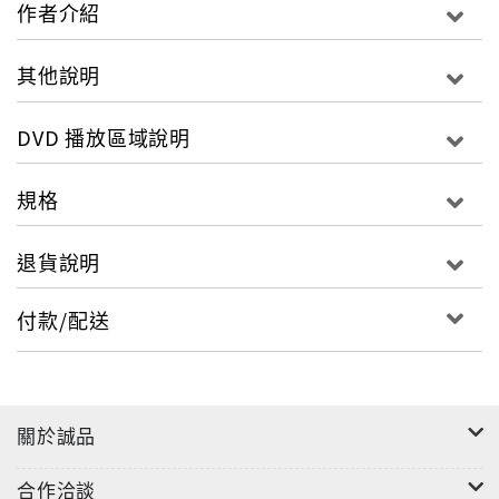
在首都北京的私立寄宿學校裡，有一個女孩名叫欣媛。
作者介紹
欣媛的媽媽生長在中國浙江農村，生下欣媛一歲後，依
靠欣媛爸爸的海外關係，夫妻二人去西班牙謀求生計，
其他說明
因為經濟原因他們六年未曾回國。欣媛由外公外婆帶
大，直到七歲那年，才第一次真正的見到媽媽，她不叫
DVD 播放區域說明
“媽媽”，叫“誒”。媽媽為了讓孩子得到更好的教
育，把欣媛和弟弟從浙江鄉下帶到北京的姑媽家，在昂
規格
貴的私立寄宿學校就讀。從四年級到六年級，這個女孩
的生活與情感是影片的另一線索。生活又給予了這個女
退貨說明
孩何種感觸，讓她成為未來的她，只有陪伴欣媛的那一
段生活才能體悟。
付款/配送
影音規格：
片長：146分
字幕：繁體中文、簡體中文、英文
關於誠品
類型：紀錄類
螢幕比例：16:9
合作洽談
分級：普遍級