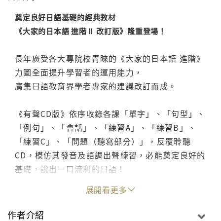
奠定良好日語基礎的經典教材
《大家的日本語 進階Ⅱ 改訂版》隆重登場！
長年廣受各大專院校青睞的《大家的日本語 進階》
力圖全面提升學習者的運用能力，
廣集日語教育界學者專家的建議改訂而成。
《有聲CD版》依序收錄各課「單字」、「句型」、
「例句」、「會話」、「練習A」、「練習B」、
「練習C」、「問題（聽寫部分）」，反覆聆聽
CD，模仿其發音及語調出聲練習，必能奠定良好的
基礎，說出一口流利的日語！
展開看更多
◎大新書局出版的4片裝有聲CD，除了收錄日本原
版CD內容，更多加收錄了《教科書》的「會話」及
作者介紹