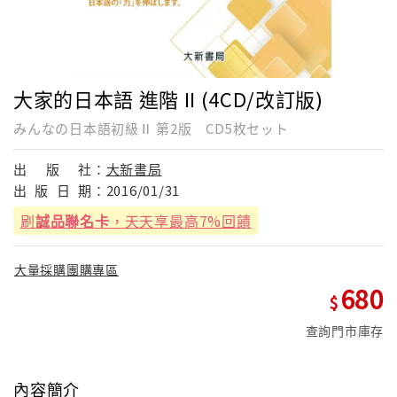
大家的日本語 進階 II (4CD/改訂版)
みんなの日本語初級Ⅱ 第2版 CD5枚セット
出
版
社：
大新書局
出
版
日
期：
2016/01/31
刷
誠品聯名卡
，天天享最高7%回饋
大量採購團購專區
680
查詢門市庫存
內容簡介