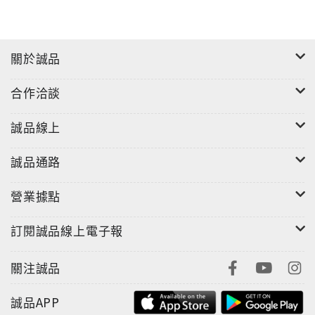
尚的合成音與充滿夢幻色彩的R&B歌曲，感性地描寫墜
入愛河的歌詞印象深刻。
關於誠品
除此以外，還收錄了擁有誘人的貝斯與獨特groove的流
行歌曲《Artificial Love》；添加獨特的貝斯與演唱音
合作洽談
域的中板電音歌曲，蘊含“在這世上所有的聲音中 找出
你就可以”的悲傷歌詞為亮點的《白色噪音(White
誠品線上
Noise)》；愉快的合成音與陰沈的貝斯調及快節奏爵士
鼓所組成的R&B歌曲《They Never Know》總共9首歌
誠品通路
曲，能夠遇見EXO多彩的音樂感性。
營業據點
訂閱誠品線上電子報
關注誠品
誠品APP