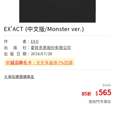
EX'ACT (中文版/Monster ver.)
作
者：
EXO
出
版
社：
愛貝克思股份有限公司
出
版
日
期：
2016/07/28
刷
誠品聯名卡
，天天享最高7%回饋
大量採購團購專區
665
565
85
查詢門市庫存