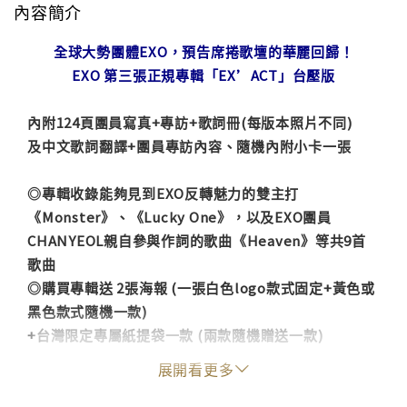
內容簡介
全球大勢團體EXO，預告席捲歌壇的華麗回歸！
EXO 第三張正規專輯「EX’ACT」台壓版
內附124頁團員寫真+專訪+歌詞冊(每版本照片不同)
及中文歌詞翻譯+團員專訪內容、隨機內附小卡一張
◎專輯收錄能夠見到EXO反轉魅力的雙主打
《Monster》、《Lucky One》，以及EXO團員
CHANYEOL親自參與作詞的歌曲《Heaven》等共9首
歌曲
◎購買專輯送 2張海報 (一張白色logo款式固定+黃色或
黑色款式隨機一款)
+台灣限定專屬紙提袋一款 (兩款隨機贈送一款)
贈品僅限首批 數量有限送完為止
展開看更多
雙主打歌之一《Monster》是一首既突顯了尖銳的鼓聲