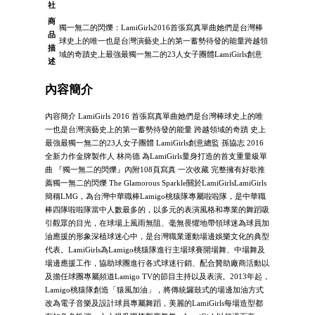
社
商
獨一無二的閃爍：LamiGirls2016首張寫真單曲她們是台灣棒
品
球史上的唯一也是台灣演藝史上的第一蓄勢待發的能量跨越領
描
域的奇蹟史上最強最獨一無二的23人女子團體LamiGirls創意
述
內容簡介
內容簡介 LamiGirls 2016 首張寫真單曲她們是台灣棒球史上的唯
一也是台灣演藝史上的第一蓄勢待發的能量 跨越領域的奇蹟 史上
最強最獨一無二的23人女子團體 LamiGirls創意總監 孫協志 2016
全新力作金牌製作人 林尚德 為LamiGirls量身打造的首支重量級單
曲 『獨一無二的閃爍』內附108頁寫真 一次收藏 完整擁有好歌推
薦獨一無二的閃爍 The Glamorous Sparkle關於LamiGirlsLamiGirls
簡稱LMG，為台灣中華職棒Lamigo桃猿隊專屬啦啦隊，是中華職
棒四隊啦啦隊當中人數最多的，以多元的表演風格和專業的舞蹈吸
引觀眾的目光，在球場上風雨無阻、毫無畏懼地帶領球迷為球員加
油應援的形象深植球迷心中，是台灣職業運動場邊娛樂文化的典型
代表。LamiGirls為Lamigo桃猿隊進行主場球賽開場舞、中場舞及
場邊應援工作，協助球團進行各式球迷行銷、配合贊助廠商活動以
及擔任球團專屬頻道Lamigo TV的節目主持以及表演。2013年起，
Lamigo桃猿隊創造「猿風加油」，將傳統鑼鼓式的場邊加油方式
改為電子音樂及設計球員專屬舞蹈，美麗的LamiGirls每場造型都