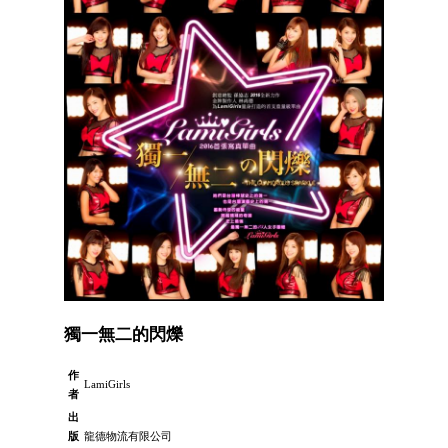
獨一無二的閃爍
作
LamiGirls
者
出
版
龍德物流有限公司