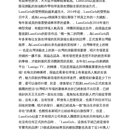
有如角色扮演，大大提升職棒觀賽氣氛。LamiGirls以超過百套、
眼花撩亂的加油動作帶領球迷朋友體驗全新的加油方式，
LamiGirls的聲勢開始越來越浩大。2014年起，LamiGirls的聲勢如
日中天，成為Lamigo桃猿隊主場比賽除了球員之外的一大嬌點，
每年新成員的徵選變成棒球界的盛事。。LamiGirls在2016年進行
轉型突破，有鑑於球場人氣高漲，球團與孫協志合作，由孫協志操
盤規劃LamiGirls的影音作品「獨一無二的閃爍」，為LamiGirls四
年多來每位女孩在球場的笑與淚做出最好的詮釋，正式進軍台灣藝
能界，為LamiGirls創出承先啟後的里程碑！。台灣棒球史上的唯
一 也是台灣演藝史上的第一台灣的演藝環境萎靡，唱片市場更是
持續的一蹶不振.. 孫協志認為，唯有發想更多意想不到的創意和新
的事物，才能刺激民眾消費購買的意願。去年在Lamigo自家網路
平台「Lamigo TV」的轉播，可說是孫協志與球團最重要的合作開
端! 在每次的轉播裡，孫協志看著在球場上有著超高人氣的女孩
們，魅力四射的帶動著現場所有的球迷們，總覺得好像還是少了什
麼，還可以做些什麼.. 於是，便激發出了想讓LamiGirls正式前進演
藝圈的想法!台灣唱片市場的蕭條來自於已經創造不出巨星，已經
很好的天王天后們一直站在頂點，毫無知名度的新人們只能從零開
始，沒有人氣，沒有預算，即便有人想要投資，也看不到任何可以
回收的契機.. 唱片的發行，儼然已經成為一個”無法生存卻又非得
存在”的產業.. 也難怪各家唱片公紛紛舉起白旗投降了。但是，
LamiGirls佔盡了所有唱片公司和新人團體所沒有的天時地利人和!
在沒有任何正式的作品時， 「LamiGirls」這個名字就已經是個非
常響亮的品牌! 23個成員粉絲專頁的總按讚數也高達了近140萬人!