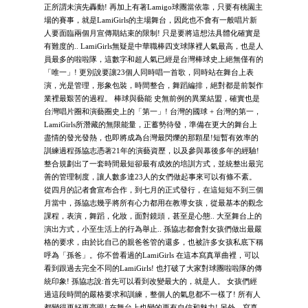
正所謂未演先轟動! 再加上有著Lamigo球團當依靠，只要有桃園主
場的賽事，就是LamiGirls的主場舞台，因此也不會有一般唱片新
人要面臨兩個月宣傳期結束的限制! 只是要將這想法具體化確實是
有難度的.. LamiGirls無疑是中華職棒四支球隊裡人氣最高，也是人
員最多的啦啦隊，這數字和超人氣已經是台灣棒球史上絕無僅有的
「唯一」! 更別說要讓23個人同時唱一首歌，同時站在舞台上表
演，光是管理，形象包裝，時間整合，舞蹈編排，絕對都是前製作
業裡最艱苦的過程。 棒球與藝能 史無前例的異業結盟，確實也是
台灣唱片圈和演藝圈史上的「第一」! 台灣的國球 + 台灣的第一，
LamiGirls所潛藏的無限能量，正蓄勢待發，準備在更大的舞台上
盡情的發光發熱，也即將成為台灣最閃爍的那顆星!短暫有效率的
訓練過程孫協志憑著21年的演藝資歷，以及參與幕後多年的經驗!
整合規劃出了一套時間最短卻最有成效的培訓方式，並統整出最完
善的管理制度，讓人數多達23人的女們做起事來可以有條不紊。
從四月的記者會宣布合作，到七月的正式發行，在這短短不到三個
月當中，孫協志幾乎將所有心力都用在教導女孩，從最基本的觀念
課程，表演，舞蹈，化妝，面對鏡頭，甚至是心態.. 大至舞台上的
演出方式，小至生活上的行為舉止.. 孫協志都會對女孩們做出最嚴
格的要求，由於比自己的親爸爸管的還多，也被許多女孩私底下稱
呼為「孫爸」。你不曾看過的LamiGirls 在這本寫真單曲裡，可以
看到跟過去完全不同的LamiGirls! 也打破了大家對球團啦啦隊的傳
統印象! 孫協志說:首先可以看到改變最大的，就是人。 女孩們經
過這段時間的嚴格要求和訓練，整個人的氣息都不一樣了! 所有人
都變得更好更亮眼! 在舞台上也變的更有自信和魅力! 另外，寫真