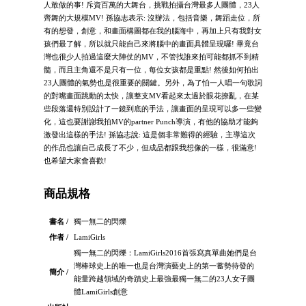
人敢做的事! 斥資百萬的大舞台，挑戰拍攝台灣最多人團體，23人
齊舞的大規模MV! 孫協志表示: 沒辦法，包括音樂，舞蹈走位，所
有的想發，創意，和畫面構圖都在我的腦海中，再加上只有我對女
孩們最了解，所以就只能自己來將腦中的畫面具體呈現囉! 畢竟台
灣也很少人拍過這麼大陣仗的MV，不管找誰來拍可能都抓不到精
髓，而且主角還不是只有一位，每位女孩都是重點! 然後如何拍出
23人團體的氣勢也是很重要的關鍵。另外，為了怕一人唱一句歌詞
的對嘴畫面跳動的太快，讓整支MV看起來太過於眼花撩亂，在某
些段落還特別設計了一鏡到底的手法，讓畫面的呈現可以多一些變
化，這也要謝謝我拍MV的partner Punch導演，有他的協助才能夠
激發出這樣的手法! 孫協志說: 這是個非常難得的經驗，主導這次
的作品也讓自己成長了不少，但成品都跟我想像的一樣，很滿意!
也希望大家會喜歡!
商品規格
書名 /
獨一無二的閃爍
作者 /
LamiGirls
獨一無二的閃爍：LamiGirls2016首張寫真單曲她們是台
灣棒球史上的唯一也是台灣演藝史上的第一蓄勢待發的
簡介 /
能量跨越領域的奇蹟史上最強最獨一無二的23人女子團
體LamiGirls創意