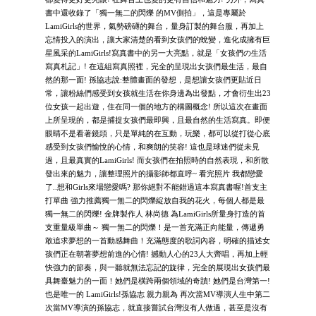
書中還收錄了「獨一無二的閃爍 的MV側拍」，這是專屬於
LamiGirls的世界，氣勢磅礡的舞台，量身訂製的舞台服，再加上
忘情投入的演出，讓大家清楚的看到女孩們的蛻變，進化成擁有巨
星風采的LamiGirls!寫真書中的另一大亮點，就是「女孩們の生活
寫真札記」! 在這組寫真照裡，完全的呈現出女孩們最生活，最自
然的那一面! 孫協志說:整體畫面的發想，是想讓女孩們更貼近日
常，讓粉絲們感受到女孩就生活在你身邊為出發點，才會衍生出23
位女孩一起出遊，住在同一個的地方的構圖概念! 所以這次在畫面
上所呈現的，都是捕捉女孩們最即興，且最自然的生活寫真。即便
眼睛不是看著鏡頭，只是單純的在互動，玩樂，都可以從打從心底
感受到女孩們愉悅的心情，和爽朗的笑容! 這也是球迷們從未見
過，且最真實的LamiGirls! 而女孩們在拍照時的自然表現，和所散
發出來的魅力，讓整理照片的攝影師都直呼~ 看完照片 我都戀愛
了..想和Girls來場戀愛嗎? 那你絕對不能錯過這本寫真書喔!首支主
打單曲 強力推薦獨一無二的閃爍綻放自我的花火，每個人都是最
獨一無二的閃爍! 金牌製作人 林尚德 為LamiGirls所量身打造的首
支重量級單曲～ 獨一無二的閃爍！是一首充滿正向能量，傳遞勇
敢追求夢想的一首動感舞曲！充滿態度的歌詞內容，明確的描述女
孩們正在朝著夢想前進的心情! 撼動人心的23人大齊唱，再加上輕
快強力的節奏，與一聽就無法忘記的旋律，完全的展現出女孩們最
具舞臺魅力的一面！她們是橫跨兩個領域的奇蹟! 她們是台灣第一!
也是唯一的 LamiGirls!孫協志 親力親為 再次當MV導演人生中第二
次當MV導演的孫協志，就直接嘗試台灣沒有人做過，甚至是沒有