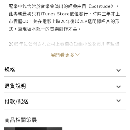
配樂中包含常於音樂會演出的經典曲目《Solitude》，
此專輯最初只有iTunes Store數位發行，時隔三年才上
市實體CD，終在電影上映20年後以2LP透明膠唱片的形
式，重現坂本龍一的音樂創作才華。
2005年に公開された村上春樹の短編小説を市川準監督
が映画化した『トニー滝谷』のサウンドトラック・ア
展開看更多
ルバム。
コンサートでよく演奏される「Solitude」などピアノ
規格
演奏のみの静謐で美しい世界が構築されている。
退貨說明
映画公開当時はサウンドトラック・アルバムはCDやレ
コードで発売されず、iTunes Storeでのダウンロード
付款/配送
販売のみが行われて話題になった。このCDは2007年に
なってあらためて発売されたもの。
商品相關策展
【収録内容】