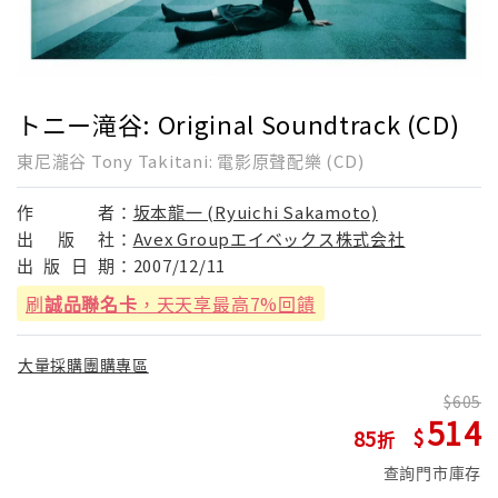
トニー滝谷: Original Soundtrack (CD)
東尼瀧谷 Tony Takitani: 電影原聲配樂 (CD)
作
者：
坂本龍一 (Ryuichi Sakamoto)
出
版
社：
Avex Groupエイベックス株式会社
出
版
日
期：
2007/12/11
刷
誠品聯名卡
，天天享最高7%回饋
大量採購團購專區
605
514
85
查詢門市庫存