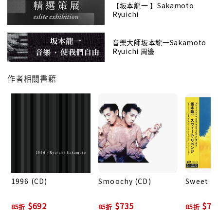
【坂本龍一 】Sakamoto
01. DNA Intro
Ryuichi
02. Solitude
03. DNA
音樂大師坂本龍一Sakamoto
04. Bottom
Ryuichi 周邊
05. Fotografia 1
06. Fotografia 2
作者相關書籍
07. Solitude Short
08. Harmonics 1
09. Solitude One Note
10. Harmonics 2
11. Solitude Theme
1996 (CD)
Smoochy (CD)
Sweet R
$692
$735
$73
85折
85折
85折