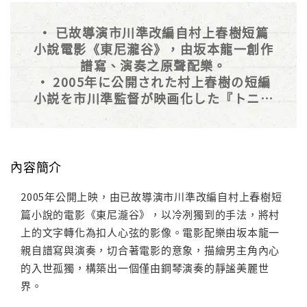
• 已故導演市川準改編自村上春樹短篇
小說電影《東尼瀧谷》，由坂本龍一創作
譜寫、演奏之原聲配樂。
• 2005年に公開された村上春樹の短編
小説を市川準監督が映画化した『トニー
滝谷』のサウンドトラック・アルバム。
RZCM-45722
內容簡介
2005年公開上映，由已故導演市川準改編自村上春樹短
篇小說的電影《東尼瀧谷》，以冷冽獨到的手法，將村
上的文字轉化為扣人心弦的影像。電影配樂由坂本龍一
親自譜寫與演奏，切合著電影的意象，描繪男主角內心
的入世孤獨，構築出一個僅由鋼琴演奏的靜謐美麗世
界。