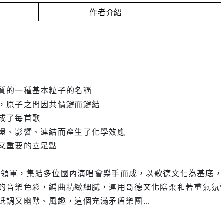
作者介紹
質的一種基本粒子的名稱
，原子之間因共價鍵而鍵結
成了每首歌
盪、影響、連結而產生了化學效應
又重要的立足點
劉涵 領軍，集結多位國內演唱會樂手而成，以歌德文化為基
的音樂色彩，編曲精緻細膩，運用哥德文化陰柔和著重氣氛
調又幽默、風趣，這個充滿矛盾樂團...