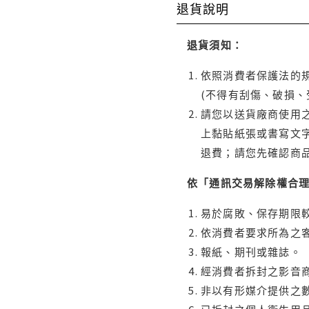
退貨說明
退貨須知：
依照消費者保護法的規
(不得有刮傷、破損、
請您以送貨廠商使用
上黏貼紙張或書寫文
退費；請您先確認商
依「通訊交易解除權合
易於腐敗、保存期限較
依消費者要求所為之客
報紙、期刊或雜誌。
經消費者拆封之影音
非以有形媒介提供之數