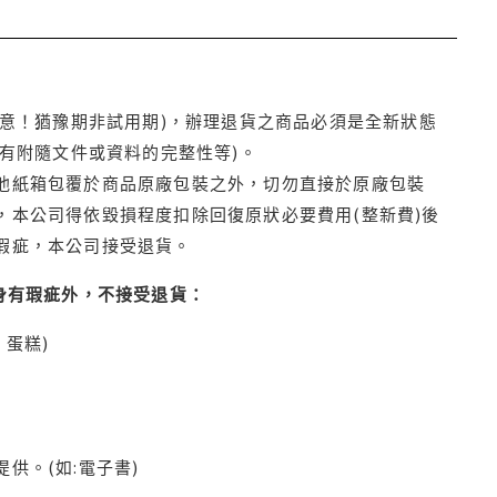
注意！猶豫期非試用期)，辦理退貨之商品必須是全新狀態
有附隨文件或資料的完整性等)。
他紙箱包覆於商品原廠包裝之外，切勿直接於原廠包裝
本公司得依毀損程度扣除回復原狀必要費用(整新費)後
瑕疵，本公司接受退貨。
身有瑕疵外，不接受退貨：
蛋糕)
供。(如:電子書)