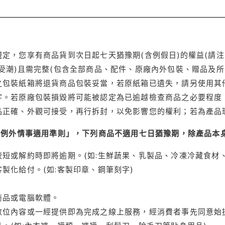
定，您享有商品貨到次日起七天猶豫期(含例假日)的權益(請
受潮)且需完整(包含全部商品、配件、原廠內外包裝、贈品及所
之包裝紙箱將退貨商品包裝妥當，若原紙箱已遺失，請另使用其
字。若原廠包裝損毀將可能被認定為已逾越檢查商品之必要程度，
品正確、外觀可接受，再行拆封，以免影響您的權利；若為產品
理例外情事適用準則」，下列商品不適用七日猶豫期，除產品本
短或解約時即將逾期。(如:生鮮蔬果、乳製品、冷凍冷藏食材、
製化給付。(如:客製印章、鋼筆刻字)
商品或電腦軟體。
位內容或一經提供即為完成之線上服務，經消費者事先同意始提