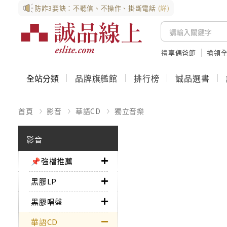
防詐3要訣：不聽信、不操作、掛斷電話
(詳)
禮享偶爸節
搶領全
全站分類
品牌旗艦館
排行榜
誠品選書
首頁
影音
華語CD
獨立音樂
影音
📌強檔推薦
黑膠LP
黑膠唱盤
華語CD