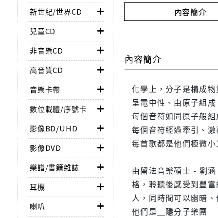
內容簡介
新世紀/世界CD
兒童CD
非音樂CD
內容簡介
高音質CD
化學上，分子是構成物
音樂卡帶
呈電中性、由原子組成
數位載體/序號卡
每個音符如同原子般組
影像BD/UHD
每個音符經過牽引、激
每首歌都是他們極微小
影像DVD
樂譜/書籍雜誌
由留法音樂碩士 - 
格，聆聽後感受到豐富
耳機
人，同時間可以幽暗、低
喇叭
他們是＿隱分子樂團