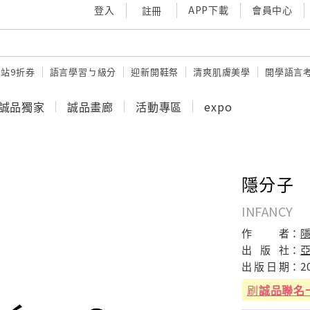
登入
APP下載
會員中心
註冊
站9折券
語言學習ㄅ級分
迎新開鞋祭
清爽肌膚美學
開學語言
誠品獨家
誠品畫廊
活動專區
expo
隱分子
INFANCY
作
者：
出
版
社：
出
版
日
期：
2
刷
誠品聯名