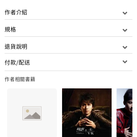
V.K克的音樂，有一股撼動人心的力量，
無論在何時聆聽，都為你最溫柔的陪伴，帶給你最堅定
作者介紹
的信念!
規格
《Our Story - Best of V.K》為V.K克睽違二年新歌+精
選雙CD專輯，CD1收錄了讓歌迷期待許久的最新創作曲
退貨說明
《Our Story》、《森之祭典》、《銀河旅人》、《僕
の夏恋》及首次實體發行《紙飛機的冒險》、《純白弦
付款/配送
樂四重奏現場版》等10首歌曲; CD2則收錄了13首出道
至今最具代表經典曲目，包括蘭陵王片尾曲『手掌心』
作者相關書籍
原曲《花水月》，永恆經典《鏡夜》及《琴之翼》，日
本iTunes演奏音樂排行冠軍單曲《Evolution Era》，
全球熱門手機遊戲「DEEMO」人氣曲目《純白》、《逆
動平行時空》等暢銷單曲。
CD1主打歌曲《Our Story》承襲以往獨特的電子交響
流行樂風之外，溫暖的琴弦對話與豐富的和弦色彩，讓
整首歌曲聽起來更有溫度，彷彿道盡每個人心中最珍貴