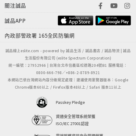
關注誠品
球的聲音，讓大家看見地球受傷的眼淚，用音樂喚起人
民的環保意識。《精靈之歌》描述一群離群索居的精靈
誠品APP
們，在似幻非幻的仙境中鳴奏著屬於她們自己的歲月之
歌;《亞特蘭提斯之戀》如動漫配樂般大器且多層次的樂
內政部警政署
165全民防騙網
曲，彷彿可聽見在那傳說中的島嶼上所流傳的浪漫愛情
故事。除了自創的「克式鋼琴Rap」，V.K克的獨奏曲
誠品線上eslite.com - powered by 誠品生活 / 誠品書店 / 誠品物流 | 誠品
《純白》、《晨星》、《淚的聲音》等略為惆悵卻充滿
生活股份有限公司 (eslite Spectrum Corporation)
幻想空間的鋼琴曲更不容錯過。
統一編號：27952966 | 台灣台北市信義區松德路204號B1 服務電話：
0800-666-798／+886-2-8789-8921
藉此次精選專輯的發行，V.K克也重新錄製混音《鏡
本網站已依台灣網站內容分級規定處理｜建議使用瀏覽器版本：Google
夜》、《琴之翼》、《紙飛機的冒險》，將聲音的質感
Chrome版本60以上 / Firefox版本48以上 / Safari 版本11以上
更佳提升，帶給樂迷不同的體驗。《Our Story - Best
of V.K》有V.K克各種不同的曲風，絕對讓你一次擁有最
Passkey Pledge
精彩的V.K克！
資通安全管理系統榮獲
商品說明
ISO/IEC 27001認證
※精裝雙CD，收錄台灣盤限定曲等共23曲。
雲端服務資訊安全管理榮獲