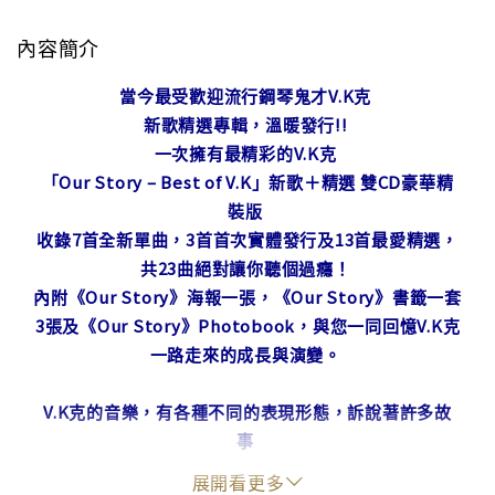
內容簡介
當今最受歡迎流行鋼琴鬼才V.K克
新歌精選專輯，溫暖發行!!
一次擁有最精彩的V.K克
「Our Story – Best of V.K」新歌＋精選 雙CD豪華精
裝版
收錄7首全新單曲，3首首次實體發行及13首最愛精選，
共23曲絕對讓你聽個過癮！
內附《Our Story》海報一張，《Our Story》書籤一套
3張及《Our Story》Photobook，與您一同回憶V.K克
一路走來的成長與演變。
V.K克的音樂，有各種不同的表現形態，訴說著許多故
事
無論在何時聆聽，都能找到與生活中的情緒共鳴。
展開看更多