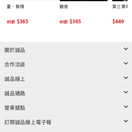
愛．無限
鏡夜
第三樂章
的故事，細細品嘗曾經的過往。日式純愛微電波鋼琴曲
《僕の夏恋》融合8bit復古電玩音源的編曲，讓人有種
$365
$365
$449
85折
85折
觸電心跳的感覺，再次顛覆你對鋼琴曲的想像。《森之
祭典》回歸最原始的感動，鋼琴與小提、中提琴的三重
奏一起舞動一起對話，彷彿森林深處的矮靈們圍繞著營
火，在月圓時刻歡慶著神聖的祭典。台灣盤限定曲目
關於誠品
《銀河旅人》為V.K克最擅長的交響樂曲，濃濃的民族風
味巧妙地與鋼琴結合，充份揮灑出奇幻多彩的異國氛
合作洽談
圍，磅礡的音樂展現出浩瀚的宇宙及旅人的渺小。此次
也特別 將V.K克為「無双樂團」所打造的新國樂曲風
誠品線上
《碧玉》重新混音並收錄於專輯中。
誠品通路
CD2精選輯中，《鏡夜》、《琴之翼》及《Evolution
Era》皆為V.K克狂傲炫技的自創「克式鋼琴Rap」最佳
營業據點
代表作，給人無法言語的驚喜感;精彩的主旋律與節奏的
訂閱誠品線上電子報
律動，讓人無法克制的喜歡這種狂野的鋼琴演奏方式。
《地球之淚》巧妙的融合電子、搖滾及鋼琴，吶喊出地