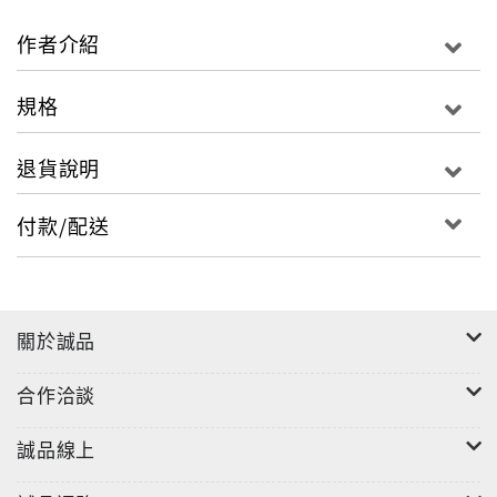
歌曲量足以發展成集結成輯的計劃，於是繼開水小姐的
「水喔」專輯之後，Juzzy Orange展開了「GoodieK –
作者介紹
沒有靈魂的工程師」專輯規劃，GoodieK以他最善長的
爵士音樂作為基底靈感媒材，輔以嘻哈音樂圈眾家好手
規格
的跨刀力挺，本次「沒有靈魂的工程師」的音樂內容，
完全呈現最原汁原味的汁橙風味，有別於時下舞池中
退貨說明
hip-hop + edm的重砲轟擊party場景音樂，如果你喜
歡輕鬆上耳，人畜無害，易聽度極高的小品嘻哈音樂，
付款/配送
這絕對是你不能錯過的一張作品。
這一張「沒有靈魂的工程師」專輯，語意邏輯的背後代
表著正是「超有靈魂的beatmaker」，參與此次作品的
關於誠品
陣容也是圈內的一時之選，包括傳奇名團參劈的「老
莫」、嗓音醇厚性感的靈騷女聲「Lady Djavan」、默
合作洽談
默行韻的詞人好手Formo sir、Jayson、Shian、來自
法國不列塔尼的「Drix」、人人有功練耀眼新星「熊
誠品線上
仔」、硬派戰將「RPG」，眾家好手聯袂力挺GoodieK
的全新專輯於焉問世，收錄的歌曲方向除了Juzzy