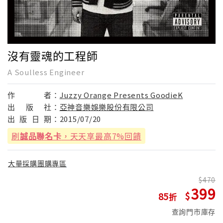
沒有靈魂的工程師
A Soulless Engineer
作
者：
Juzzy Orange Presents GoodieK
出
版
社：
亞神音樂娛樂股份有限公司
出
版
日
期：
2015/07/20
刷
誠品聯名卡
，天天享最高7%回饋
大量採購團購專區
470
399
85
查詢門市庫存