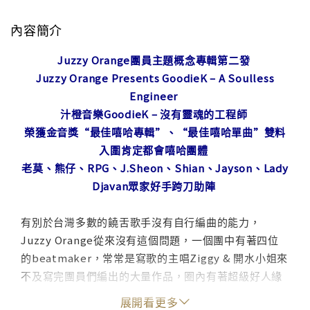
內容簡介
Juzzy Orange團員主題概念專輯第二發
Juzzy Orange Presents GoodieK – A Soulless
Engineer
汁橙音樂GoodieK – 沒有靈魂的工程師
榮獲金音獎“最佳嘻哈專輯”、“最佳嘻哈單曲”雙料
入圍肯定都會嘻哈團體
老莫、熊仔、RPG、J.Sheon、Shian、Jayson、Lady
Djavan眾家好手跨刀助陣
有別於台灣多數的饒舌歌手沒有自行編曲的能力，
Juzzy Orange從來沒有這個問題，一個團中有著四位
的beatmaker，常常是寫歌的主唱Ziggy & 開水小姐來
不及寫完團員們編出的大量作品，圈內有著超級好人緣
的GoodieK也常常與其他的音樂人合作，慢慢的累積的
展開看更多