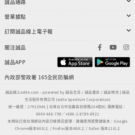
誠品通路
Orange一貫的純曲+正歌(Beattape + Vocal Album)
的方式呈現之外，都會人生寫實的表現一直以來也是
營業據點
Juzzy Orange的特色，包括陳述苦悶上班族心聲的
「Monday Blue」、大台北地區主題曲「台北 台北」、
訂閱誠品線上電子報
疲乏工作之後必聽「想睡了」、邊做音樂邊工作的雙刀
流技能曲「特異功能人士」、嘻哈人生後的反思曲「保
關注誠品
持真實個屁」…都會成人煩惱與快樂的百態，就這樣隨
誠品APP
著每個週末超有靈魂的beatmaker GoodieK的心情累
積下而逐步被記錄下來，伴隨著舒爽的hip-hop音樂襯
內政部警政署
165全民防騙網
底，流瀉出屬於這個轉變世代下的七年級生最真實的都
會餘韻。
誠品線上eslite.com - powered by 誠品生活 / 誠品書店 / 誠品物流 | 誠品
生活股份有限公司 (eslite Spectrum Corporation)
大台北地區全新主題曲「台北 台北」feat. Fromo sir,
統一編號：27952966 | 台灣台北市信義區松德路204號B1 服務電話：
RPG, 熊仔
0800-666-798／+886-2-8789-8921
本網站已依台灣網站內容分級規定處理｜建議使用瀏覽器版本：Google
「台北 台北」描述的是各種不同觀點切入的大台北地區
Chrome版本60以上 / Firefox版本48以上 / Safari 版本11以上
生活，Formo sir是一位旅居美國西岸求學的台北人，