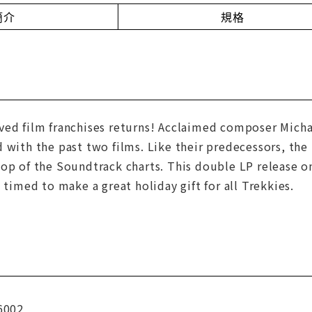
簡介
規格
ved film franchises returns! Acclaimed composer Micha
 with the past two films. Like their predecessors, the
top of the Soundtrack charts. This double LP release o
 timed to make a great holiday gift for all Trekkies.
6002