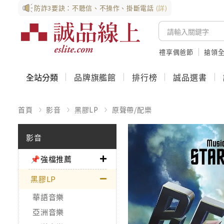
防詐3要訣：不聽信、不操作、掛斷電話
(詳)
禮享偶爸節
搶領全
全站分類
品牌旗艦館
排行榜
誠品選書
首頁
影音
黑膠LP
原聲帶/配樂
影音
📌強檔推薦
黑膠LP
華語音樂
亞洲音樂