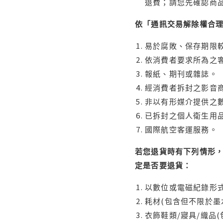
退費；請您先確認商
依「通訊交易解除權合
易於腐敗、保存期限較
依消費者要求所為之客
報紙、期刊或雜誌。
經消費者拆封之影音
非以有形媒介提供之數
已拆封之個人衛生用品
國際航空客運服務。
若您退貨時有下列情形，
定是否要退貨：
以數位或電磁紀錄形式
耗材(包含但不限於墨
衣飾鞋類/寢具/織品