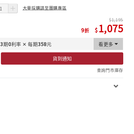
大量採購請至團購專區
1,195
1,075
9
3
期
0
利率
✕
每期
358
元
看更多
貨到通知
查詢門市庫存