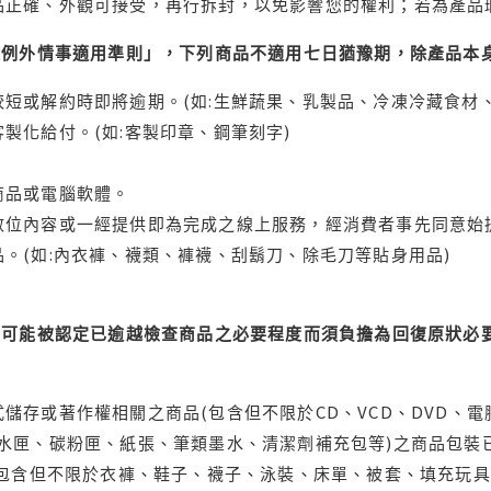
品正確、外觀可接受，再行拆封，以免影響您的權利；若為產品
理例外情事適用準則」，下列商品不適用七日猶豫期，除產品本
短或解約時即將逾期。(如:生鮮蔬果、乳製品、冷凍冷藏食材、
製化給付。(如:客製印章、鋼筆刻字)
商品或電腦軟體。
位內容或一經提供即為完成之線上服務，經消費者事先同意始提
。(如:內衣褲、襪類、褲襪、刮鬍刀、除毛刀等貼身用品)
可能被認定已逾越檢查商品之必要程度而須負擔為回復原狀必要
儲存或著作權相關之商品(包含但不限於CD、VCD、DVD、電
水匣、碳粉匣、紙張、筆類墨水、清潔劑補充包等)之商品包裝已
(包含但不限於衣褲、鞋子、襪子、泳裝、床單、被套、填充玩具