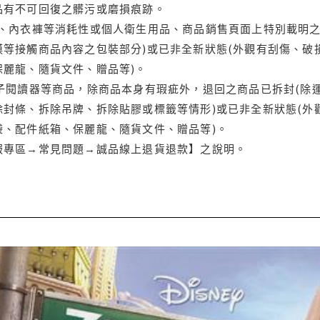
品有不可回復之髒污或磨損痕跡。
品、內衣褲等消耗性或個人衛生用品、商品銷售頁面上特別載明之
等接觸商品內容之包裝部分)或已非全新狀態(外觀有刮傷、破
保麗龍、隨貨文件、贈品等)。
電子閱讀器等商品，除商品本身有瑕疵外，退回之商品已拆封(除
封條、拆除吊牌、拆除貼膠或標籤等情形)或已非全新狀態(外
袋、配件紙箱、保麗龍、隨貨文件、贈品等)。
服專區→常見問題→誠品線上退貨退款】之說明。