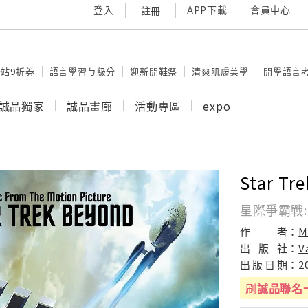
登入
APP下載
會員中心
註冊
站9折券
語言學習ㄅ級分
迎新開鞋祭
清爽肌膚美學
開學語言
誠品獨家
誠品畫廊
活動專區
expo
Star Tr
星際爭霸戰: 
作
者：
M
出
版
社：
V
出
版
日
期：
2
刷
誠品聯名