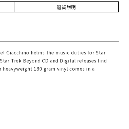
退貨說明
el Giacchino helms the music duties for Star
 Star Trek Beyond CD and Digital releases find
n heavyweight 180 gram vinyl comes in a