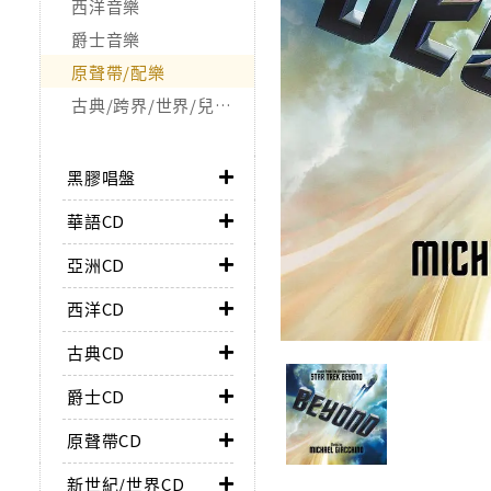
西洋音樂
爵士音樂
原聲帶/配樂
古典/跨界/世界/兒童/非音樂類
黑膠唱盤
華語CD
亞洲CD
西洋CD
古典CD
爵士CD
原聲帶CD
新世紀/世界CD