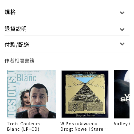
縱，因為雙親去世轉而投靠在英國的姑丈阿奇波克萊
文，她在姑丈家結交新朋友，個性變得開朗，瑪麗聽說
規格
家裡有一座秘密花園，瑪麗在姑丈的允許下開始在花園
播種，不過，姑丈交代春季不能播種，因為花朵會讓他
退貨說明
想起在公園裡意外身亡的妻子，瑪麗也發現公館裡住著
表弟柯林，柯林體弱多病，未曾踏出房間，瑪麗用關懷
付款/配送
改變柯林，告訴柯林外面的世界並不像管家梅德拉克說
得那麼可怕，花園突然間有了神奇的療癒魔力，柯林走
作者相關書籍
出戶外，身體也變好，姑丈得知兒子能夠健康生活，也
變得開心，姑丈感謝瑪麗讓陰鬱的公館變得生意盎然。
飾演瑪莉的凱特梅柏莉以本片的演出榮獲1994年倫敦影
評人協會電影獎特別成就獎，以影集「唐頓莊園」獲得
兩座艾美獎的瑪姬史密斯以本片獲得1994年英國影藝學
院電影獎最佳女配角提名。參與演出的還有以「雙面薇
若妮卡」榮獲坎城影展最佳女主角的法國影星伊蓮雅
Trois Couleurs:
W Poszukiwaniu
Valley O
各。
Blanc (LP+CD)
Drog: Nowe I Stare