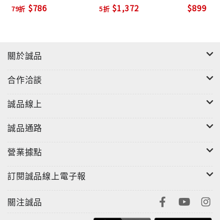
koledy (2LP+CD)
$786
$1,372
$899
79折
5折
在柯波拉的推薦下，波蘭電影音樂家Zbigniew
Preisner(*「絕美之城」，「永生樹」等片皆曾選用他
的樂曲)接下了【秘密花園】的電影音樂創作，他利用了
在為奇士勞斯基導演的三色電影中的「藍色情挑」與
關於誠品
「白色情迷」之間的工作空檔進行創作，他結合了民謠
音樂的旋律，謎樣感覺的浪漫樂音，以室內音樂的編制
合作洽談
譜寫音樂，他為電影譜寫了四段主題旋律，包括以兒童
合唱團的溫暖歌聲代表秘密花園的主題音樂，再由兒童
誠品線上
男高音Tomasz Borik溫暖柔和緩緩上揚的歌聲帶出住
在花園裡的男孩柯林的主題音樂，以低沈的鋼琴與低迴
誠品通路
的橫笛勾勒女孩瑪麗的主題音樂，以急促的鋼琴與肅穆
營業據點
的木管樂器表現姑丈的嚴肅性格的主題音樂，Zbigniew
Preisner運用這四段主題音樂編織成一篇輕柔，優雅，
訂閱誠品線上電子報
美麗，浪漫，童真的電影音樂小品。
關注誠品