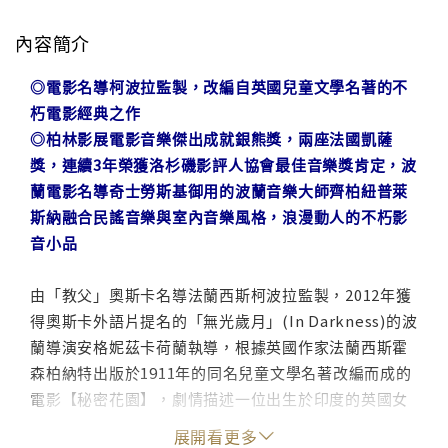
內容簡介
◎電影名導柯波拉監製，改編自英國兒童文學名著的不
朽電影經典之作
◎柏林影展電影音樂傑出成就銀熊獎，兩座法國凱薩
獎，連續3年榮獲洛杉磯影評人協會最佳音樂獎肯定，波
蘭電影名導奇士勞斯基御用的波蘭音樂大師齊柏紐普萊
斯納融合民謠音樂與室內音樂風格，浪漫動人的不朽影
音小品
由「教父」奧斯卡名導法蘭西斯柯波拉監製，2012年獲
得奧斯卡外語片提名的「無光歲月」(In Darkness)的波
蘭導演安格妮茲卡荷蘭執導，根據英國作家法蘭西斯霍
森柏納特出版於1911年的同名兒童文學名著改編而成的
電影【秘密花園】，劇情描述一位出生於印度的英國女
孩瑪麗倫諾克斯，來自富裕家庭的她並不快樂，生性驕
展開看更多