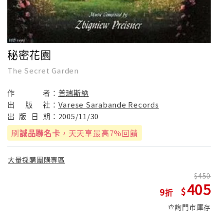
秘密花園
The Secret Garden
作
者：
普瑞斯納
出
版
社：
Varese Sarabande Records
出
版
日
期：
2005/11/30
刷
誠品聯名卡
，天天享最高7%回饋
大量採購團購專區
450
405
9
查詢門市庫存