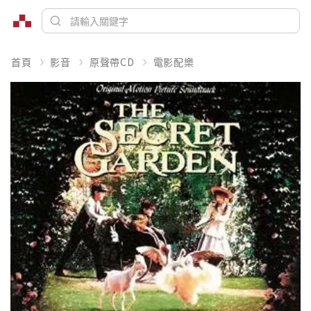
首頁
影音
原聲帶CD
電影配樂