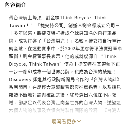
內容簡介
帶台灣騎上峰頂--劉金標Think Bicycle, Think
Taiwan！！ 「捷安特公司」創辦人劉金標成立公司三
十多年以來，將捷安特打造成全球最知名的自行車品
牌，成功打響了「台灣製造！」名號。捷安特自行車行
銷全球，在運動賽事中，於2002年更奪得環法賽冠軍車
頭銜！劉金標董事長表示，他的成就感源自 “Think
Bicycle, Think Taiwan”使命！捷安特在其帶領下正
一步一腳印成為一個世界品牌，也成為台灣的榮耀！
Discovery 頻道與行政院新聞局合作的《台灣人物誌》
系列節目，在歷經大眾踴躍票選與推薦過程，以及遠見
雜誌不斷地討論與確認之後，終於選出六位在不同領
域，卻都足以代表台灣走向全世界的台灣人物。透過這
六個人物的故事及六個台灣製作團隊的詮釋，《台灣人
物誌》把台灣人的創新觀點與堅毅精神傳播全世界，讓
展開看更多
世界認識台灣 ! 級 別： 普遍級片 長： 實際長度約50分